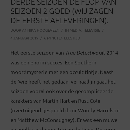
DERDE SEIZOEN DE FLOP VAN
SEIZOEN 2 GOED (WIJ ZAGEN
DE EERSTE AFLEVERINGEN).
DOOR
ANNIKA HOOGEVEEN
IN
MEDIA
,
TELEVISIE
4 JANUARI 2019
6 MINUTEN LEESTIJD
Het eerste seizoen van
True Detective
uit 2014
was een enorm succes. Een Southern
moordmysterie met een occult tintje. Naast
de ‘wie heeft het gedaan’ verhaallijn gaat het
seizoen vooral ook over de gecompliceerde
karakters van Martin Hart en Rust Cole
(overtuigend gespeeld door Woody Harrelson
en Matthew McConaughey). Er was een rauwe
en voelbare chemie tussen de twee. De serie