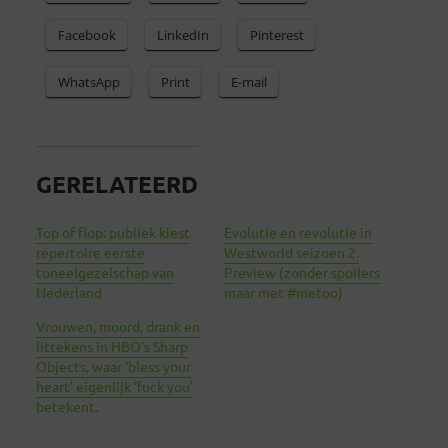
Facebook
LinkedIn
Pinterest
WhatsApp
Print
E-mail
GERELATEERD
Top of flop: publiek kiest
Evolutie en revolutie in
repertoire eerste
Westworld seizoen 2.
toneelgezelschap van
Preview (zonder spoilers
Nederland
maar met #metoo)
Vrouwen, moord, drank en
littekens in HBO’s Sharp
Objects, waar ‘bless your
heart’ eigenlijk ‘fuck you’
betekent.