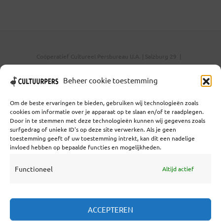
Coöperatief Cultureel Persbureau U.A. | Salzburg 29 |
3524KS Utrecht | KvK: 55573592 |Btw:
NL851769731B01 | Bank: NL92 TRIO 0254 7521 01
Beheer cookie toestemming
Om de beste ervaringen te bieden, gebruiken wij technologieën zoals
cookies om informatie over je apparaat op te slaan en/of te raadplegen.
Samenwerken
Door in te stemmen met deze technologieën kunnen wij gegevens zoals
surfgedrag of unieke ID's op deze site verwerken. Als je geen
Statuten
toestemming geeft of uw toestemming intrekt, kan dit een nadelige
invloed hebben op bepaalde functies en mogelijkheden.
Redactiestatuut
Over Ons
Functioneel
Altijd actief
ACCEPTEREN