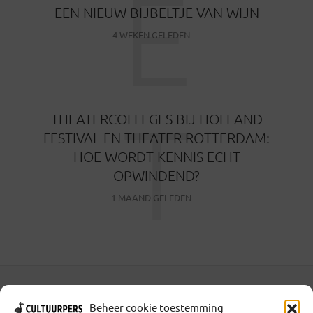
E
EEN NIEUW BIJBELTJE VAN WIJN
4 WEKEN GELEDEN
T
THEATERCOLLEGES BIJ HOLLAND
FESTIVAL EN THEATER ROTTERDAM:
HOE WORDT KENNIS ECHT
OPWINDEND?
1 MAAND GELEDEN
Coöperatief Cultureel Persbureau U.A. | Salzburg 29 |
Beheer cookie toestemming