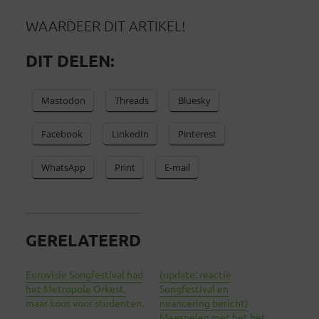
WAARDEER DIT ARTIKEL!
DIT DELEN:
Mastodon
Threads
Bluesky
Facebook
LinkedIn
Pinterest
WhatsApp
Print
E-mail
GERELATEERD
Eurovisie Songfestival had
(update: reactie
het Metropole Orkest,
Songfestival en
maar koos voor studenten.
nuancering bericht)
Meespelen met het het