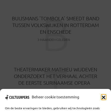
B
BUIJSMANS ‘TOMBOLA’ SMEEDT BAND
TUSSEN VOLKSWIJKEN IN ROTTERDAM
EN ENSCHEDE
3 MAANDEN GELEDEN
T
THEATERMAKER MATHIEU WIJDEVEN
ONDERZOEKT HET VERHAAL ACHTER
DE EERSTE SURINAAMSE OPERA
3 MAANDEN GELEDEN
Beheer cookie toestemming
Om de beste ervaringen te bieden, gebruiken wij technologieën zoals