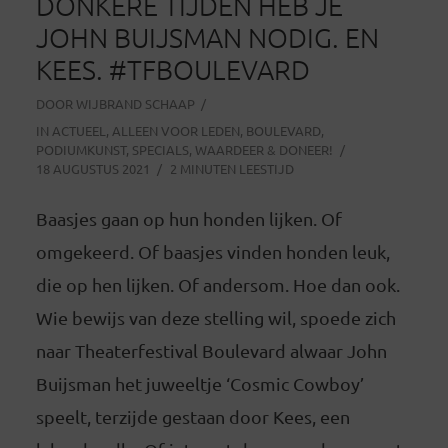
DONKERE TIJDEN HEB JE
JOHN BUIJSMAN NODIG. EN
KEES. #TFBOULEVARD
DOOR
WIJBRAND SCHAAP
IN
ACTUEEL
,
ALLEEN VOOR LEDEN
,
BOULEVARD
,
PODIUMKUNST
,
SPECIALS
,
WAARDEER & DONEER!
18 AUGUSTUS 2021
2 MINUTEN LEESTIJD
Baasjes gaan op hun honden lijken. Of
omgekeerd. Of baasjes vinden honden leuk,
die op hen lijken. Of andersom. Hoe dan ook.
Wie bewijs van deze stelling wil, spoede zich
naar Theaterfestival Boulevard alwaar John
Buijsman het juweeltje ‘Cosmic Cowboy’
speelt, terzijde gestaan door Kees, een