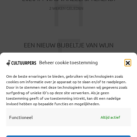
H
2 WEKEN GELEDEN
E
EEN NIEUW BIJBELTJE VAN WIJN
1 MAAND GELEDEN
Beheer cookie toestemming
Om de beste ervaringen te bieden, gebruiken wij technologieën zoals
cookies om informatie over je apparaat op te slaan en/of te raadplegen.
Door in te stemmen met deze technologieën kunnen wij gegevens zoals
surfgedrag of unieke ID's op deze site verwerken. Als je geen
toestemming geeft of uw toestemming intrekt, kan dit een nadelige
Coöperatief Cultureel Persbureau U.A. | Salzburg 29 |
invloed hebben op bepaalde functies en mogelijkheden.
3524KS Utrecht | KvK: 55573592 |Btw:
NL851769731B01 | Bank: NL92 TRIO 0254 7521 01
Functioneel
Altijd actief