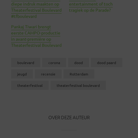
diepe indruk maakten op
entertainment of toch
Theaterfestival Boulevard
tragiek op de Parade?
#tfboulevard
Pankaj Tiwari brengt
eerste CAMPO-productie
in avant-première op
Theaterfestival Boulevard
boulevard
corona
dood
dood paard
jeugd
recensie
Rotterdam
theaterfestival
theaterfestival boulevard
OVER DEZE AUTEUR