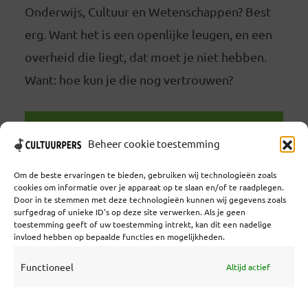
Onderwijs, Cultuur en Wetenschappen? Best
erg. Want het is een openlijke leugen, en een
overheid die liegt, dat moet je niet hebben.
Want: hoe kun je die nog vertrouwen?
LEES VERDER
Beheer cookie toestemming
Om de beste ervaringen te bieden, gebruiken wij technologieën zoals
cookies om informatie over je apparaat op te slaan en/of te raadplegen.
Door in te stemmen met deze technologieën kunnen wij gegevens zoals
surfgedrag of unieke ID's op deze site verwerken. Als je geen
toestemming geeft of uw toestemming intrekt, kan dit een nadelige
Coöperatief Cultureel Persbureau U.A. | Salzburg 29 |
invloed hebben op bepaalde functies en mogelijkheden.
3524KS Utrecht | KvK: 55573592 |Btw:
NL851769731B01 | Bank: NL92 TRIO 0254 7521 01
Functioneel
Altijd actief