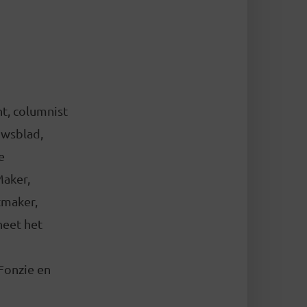
nt, columnist
uwsblad,
e
Maker,
tmaker,
heet het
Fonzie en