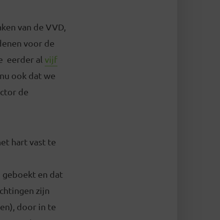
aken van de VVD,
denen voor de
we eerder al
vijf
 nu ook dat we
ector de
et hart vast te
n geboekt en dat
chtingen zijn
n), door in te