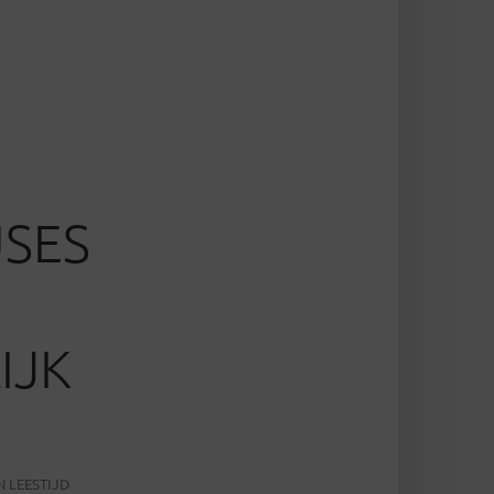
USES
IJK
N LEESTIJD