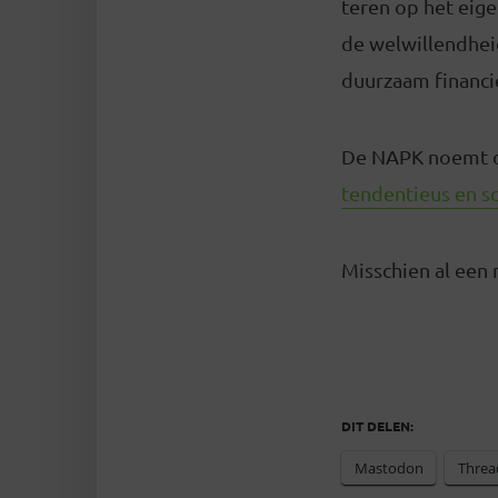
teren op het eig
de welwillendhei
duurzaam financi
De NAPK noemt d
tendentieus en sc
Misschien al een
DIT DELEN:
Mastodon
Threa