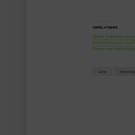
GERELATEERD
Alvast 5 redenen waa
niemand excuses hoeft
bieden aan Halbe Zijlst
actie
bezuinig