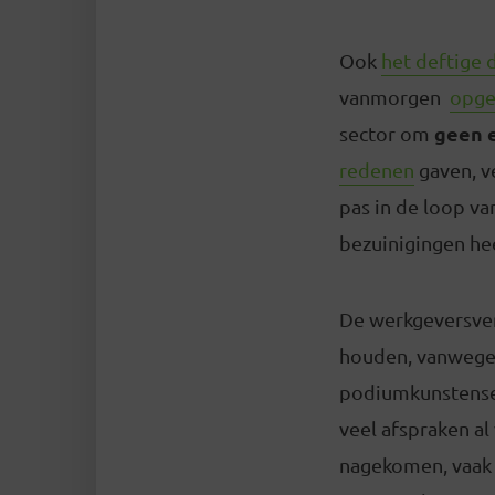
Ook
het deftige 
vanmorgen
opge
geen 
sector om
redenen
gaven, v
pas in de loop va
bezuinigingen he
De werkgeversvere
houden, vanwege 
podiumkunstensect
veel afspraken al
nagekomen, vaak m