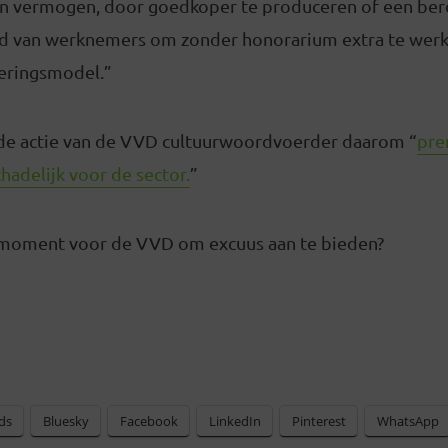
en vermogen, door goedkoper te produceren of een be
d van werknemers om zonder honorarium extra te werke
eringsmodel.”
e actie van de VVD cultuurwoordvoerder daarom “
pre
hadelijk voor de sector.
”
 moment voor de VVD om excuus aan te bieden?
ds
Bluesky
Facebook
LinkedIn
Pinterest
WhatsApp