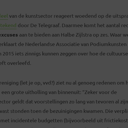
deel
van de kunstsector reageert woedend op de uitspr
tekend
door De Telegraaf. Daarmee komt het aantal re
excuses
aan te bieden aan Halbe Zijlstra op zes. Waar 
erklaart de Nederlandse Associatie van Podiumkunsten
n 2015 iets zinnigs kunnen zeggen over hoe de cultuurs
eft overleefd.
niging (let je op, vvd?) ziet nu al genoeg redenen om h
een grote uitholling van binnenuit: “Zeker voor de
or geldt dat voorstellingen zo lang van tevoren al zij
 vast stonden toen de bezuinigingen kwamen. Die verpli
et incidentele budgetten (bijvoorbeeld uit frictiekoste