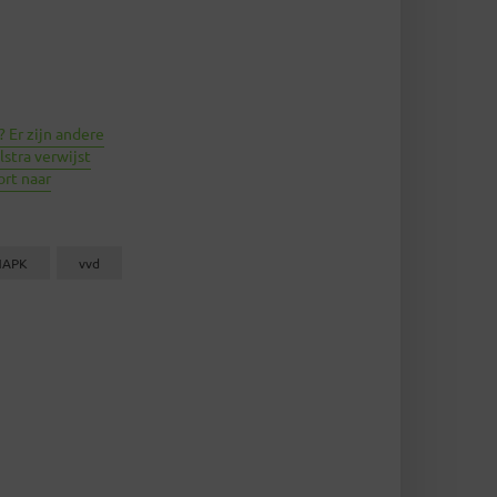
? Er zijn andere
jlstra verwijst
rt naar
NAPK
vvd