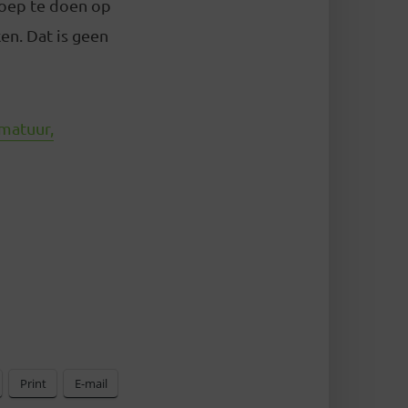
roep te doen op
n. Dat is geen
matuur,
Print
E-mail