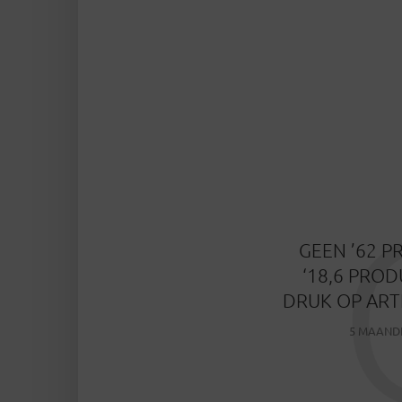
GEEN ’62 P
‘18,6 PRO
DRUK OP ARTI
5 MAAND