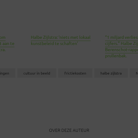
rom
Halbe Zijlstra: ‘niets met lokaal
“1 miljard verlies
 aan te
kunstbeleid te schaften’
cijfers.” Halbe Zi
ra.
Berenschot-rappo
prullenbak.
ingen
cultuur in beeld
frictiekosten
halbe zijlstra
OVER DEZE AUTEUR