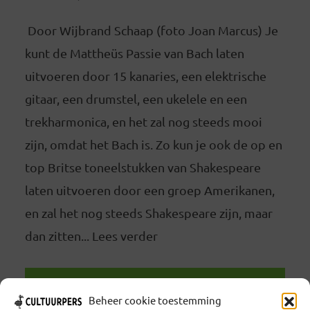
Door Wijbrand Schaap (foto Joan Marcus) Je
kunt de Mattheüs Passie van Bach laten
uitvoeren door 15 kanaries, een elektrische
gitaar, een drumstel, een ukelele en een
trekharmonica, en het zal nog steeds mooi
zijn, omdat het Bach is. Zo kun je ook de op en
top Britse toneelstukken van Shakespeare
laten uitvoeren door een groep Amerikanen,
en zal het nog steeds Shakespeare zijn, maar
dan zitten... Lees verder
LEES VERDER
Beheer cookie toestemming