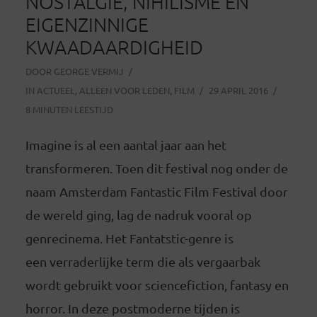
NOSTALGIE, NIHILISME EN
EIGENZINNIGE
KWAADAARDIGHEID
DOOR
GEORGE VERMIJ
IN
ACTUEEL
,
ALLEEN VOOR LEDEN
,
FILM
29 APRIL 2016
8 MINUTEN LEESTIJD
Imagine is al een aantal jaar aan het
transformeren. Toen dit festival nog onder de
naam Amsterdam Fantastic Film Festival door
de wereld ging, lag de nadruk vooral op
genrecinema. Het Fantatstic-genre is
een verraderlijke term die als vergaarbak
wordt gebruikt voor sciencefiction, fantasy en
horror. In deze postmoderne tijden is