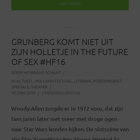
LEES VERDER
GRUNBERG KOMT NIET UIT
ZIJN HOLLETJE IN THE FUTURE
OF SEX #HF16
DOOR
WIJBRAND SCHAAP
IN
ACTUEEL
,
HOLLAND FESTIVAL
,
LITERAIR
,
PODIUMKUNST
,
SPECIALS
,
THEATER
19 JUNI 2016
3 MINUTEN LEESTIJD
Woody Allen zorgde er in 1972 voor, dat zijn
fans jaren later niet meer met droge ogen
naar Star Wars konden kijken. De slotscène van
zijn film ‘Everything You Always Wanted To