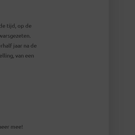
e tijd, op de
dwarsgezeten.
half jaar na de
lling, van een
oneer mee!