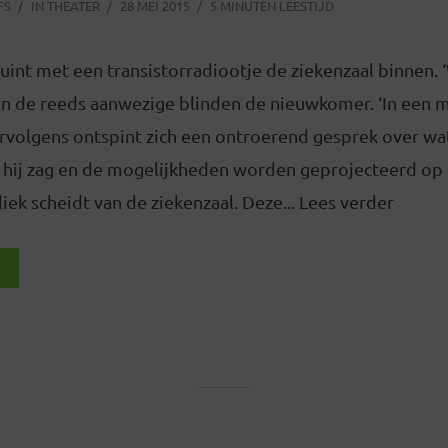
FS
IN
THEATER
28 MEI 2015
5 MINUTEN LEESTIJD
int met een transistorradiootje de ziekenzaal binnen. ‘
n de reeds aanwezige blinden de nieuwkomer. ‘In een 
rvolgens ontspint zich een ontroerend gesprek over wat
t hij zag en de mogelijkheden worden geprojecteerd op 
iek scheidt van de ziekenzaal. Deze... Lees verder