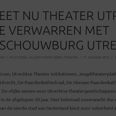
EET NU THEATER UT
TE VERWARREN MET
SSCHOUWBURG UTR
AAP
IN
ACTUEEL
,
ALLEEN VOOR LEDEN
,
THEATER
11 JANUARI 2015
rum, Utrechtse Theater Inititatieven, Jeugdtheaterplat
Utrecht, De Paardenkathedraal, De Nieuwe Paardenkath
. De olijke namen voor Utrechtse theatergezelschappe
in de afgelopen 30 jaar. Niet helemaal onverwacht dus 
an de vierde stad van Nederland kiest voor soberheid e