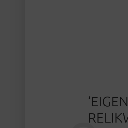
‘EIGE
RELIK