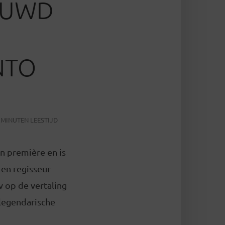
EUWD
J
NTO
 MINUTEN LEESTIJD
in première en is
 en regisseur
v op de vertaling
 legendarische