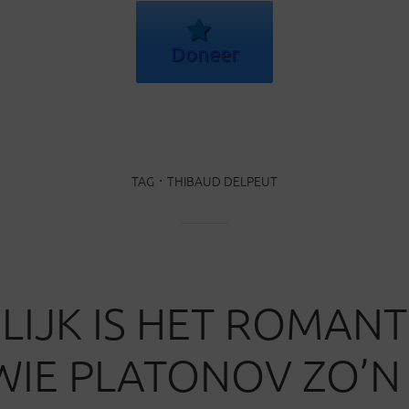
Doneer
TAG
THIBAUD DELPEUT
NLIJK IS HET ROMAN
WIE PLATONOV ZO’N