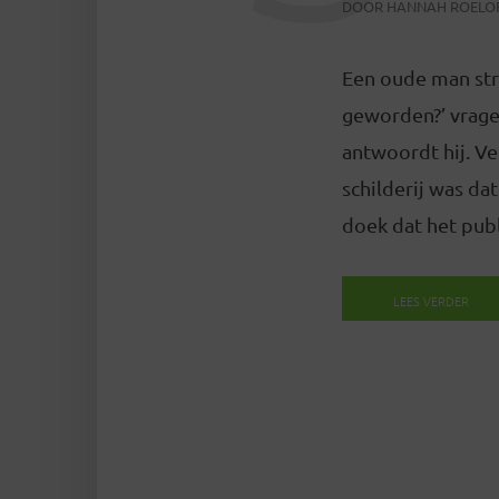
DOOR
HANNAH ROELO
Een oude man stru
geworden?’ vrage
antwoordt hij. Ve
schilderij was da
doek dat het publ
LEES VERDER