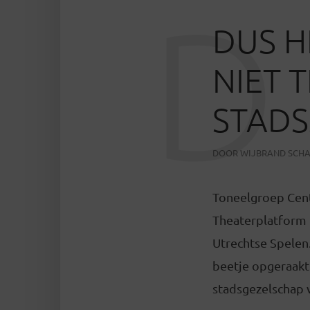
D
DUS H
NIET 
STAD
DOOR
WIJBRAND SCH
Toneelgroep Cent
Theaterplatform 
Utrechtse Spelen
beetje opgeraakt 
stadsgezelschap v