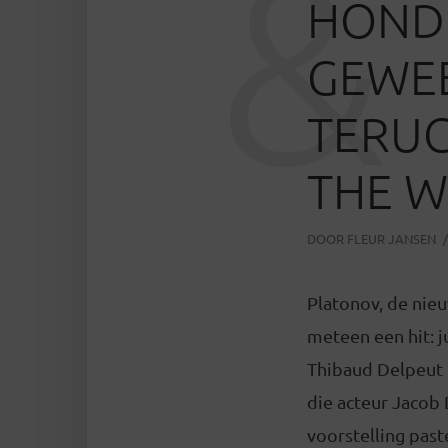
&
HOND
GEWEE
TERUG
THE 
DOOR
FLEUR JANSEN
Platonov, de nieu
meteen een hit: j
Thibaud Delpeut b
die acteur Jacob 
voorstelling paste