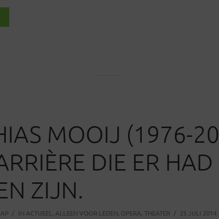
IAS MOOIJ (1976-20
ARRIÈRE DIE ER HAD
N ZIJN.
AAP
IN
ACTUEEL
,
ALLEEN VOOR LEDEN
,
OPERA
,
THEATER
25 JULI 2014