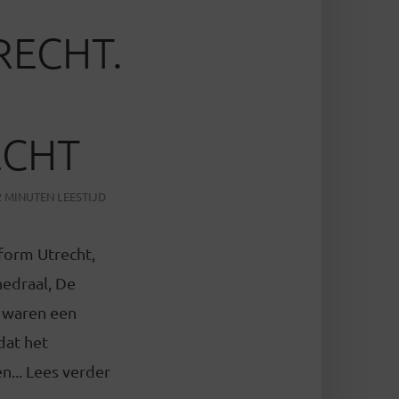
RECHT.
ECHT
2 MINUTEN LEESTIJD
form Utrecht,
edraal, De
n waren een
dat het
n... Lees verder