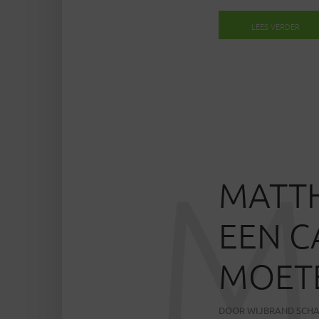
LEES VERDER
M
MATTH
EEN C
MOETE
DOOR
WIJBRAND SCH