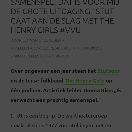
SAMENSPEL, DAT IS VOOR MIJ
DE GROTE UITDAGING.’ STUT
GAAT AAN DE SLAG MET THE
HENRY GIRLS #VVU
DOOR
EEN VAN ONZE LEDEN
IN
ALLEEN VOOR LEDEN
,
SPECIALS
1 JUNI 2012
3 MINUTEN LEESTIJD
1 REACTIE
Over ongeveer een jaar staan het
Stutkoor
en de Ierse folkband
The Henry Girls
op
één podium. Artistiek leider Donna Risa: ,,Ik
verwacht een prachtig samenspel.
’’
STUT is een begrip. De wijktheatergroep
maakt al sinds 1977 voorstellingen met en