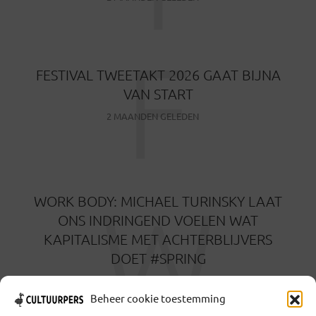
F
FESTIVAL TWEETAKT 2026 GAAT BIJNA
VAN START
2 MAANDEN GELEDEN
W
WORK BODY: MICHAEL TURINSKY LAAT
ONS INDRINGEND VOELEN WAT
KAPITALISME MET ACHTERBLIJVERS
DOET #SPRING
3 MAANDEN GELEDEN
Beheer cookie toestemming