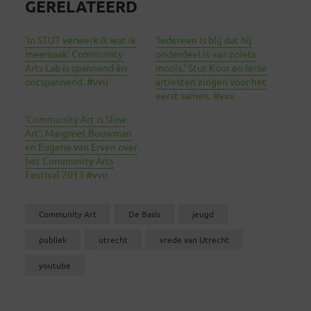
GERELATEERD
‘In STUT verwerk ik wat ik
‘Iedereen is blij dat hij
meemaak’ Community
onderdeel is van zoiets
Arts Lab is spannend én
moois.’ Stut Koor en Ierse
ontspannend. #vvu
artiesten zingen voor het
eerst samen. #vvu
‘Community Art is Slow
Art’: Margreet Bouwman
en Eugene van Erven over
het Community Arts
Festival 2013 #vvu
Community Art
De Basis
jeugd
publiek
utrecht
vrede van Utrecht
youtube