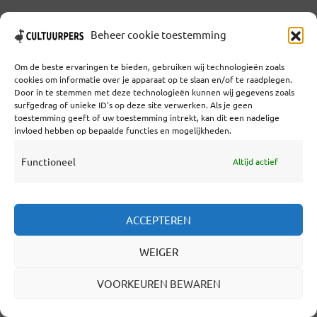
Beheer cookie toestemming
‘IK VERWACHT EEN PRACHTIG
Om de beste ervaringen te bieden, gebruiken wij technologieën zoals
SAMENSPEL, DAT IS VOOR MIJ
cookies om informatie over je apparaat op te slaan en/of te raadplegen.
DE GROTE UITDAGING.’ STUT
Door in te stemmen met deze technologieën kunnen wij gegevens zoals
surfgedrag of unieke ID's op deze site verwerken. Als je geen
GAAT AAN DE SLAG MET THE
toestemming geeft of uw toestemming intrekt, kan dit een nadelige
invloed hebben op bepaalde functies en mogelijkheden.
HENRY GIRLS #VVU
Functioneel
Altijd actief
DOOR
EEN VAN ONZE LEDEN
IN
ALLEEN VOOR LEDEN
,
SPECIALS
1 JUNI 2012
3 MINUTEN LEESTIJD
ACCEPTEREN
Over ongeveer een jaar staan het Stutkoor en
WEIGER
de Ierse folkband The Henry Girls op één
VOORKEUREN BEWAREN
podium. Artistiek leider Donna Risa: ,,Ik
verwacht een prachtig samenspel.’’