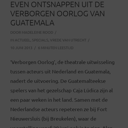
EVEN ONTSNAPPEN UIT DE
VERBORGEN OORLOG VAN
GUATEMALA
DOOR
MADELEINE ROOD
IN
ACTUEEL
,
SPECIALS
,
VREDE VAN UTRECHT
10 JUNI 2013
6 MINUTEN LEESTIJD
‘Verborgen Oorlog’, de theatrale uitwisseling
tussen acteurs uit Nederland en Guatemala,
nadert de uitvoering. De Guatemalteekse
spelers van het gezelschap Caja Lúdica zijn al
een paar weken in het land. Samen met de
Nederlandse acteurs repeteren ze bij Fort
Nieuwersluis (bij Breukelen), waar de
voorstelling vanaf 20 juni ook is te zien. Alan