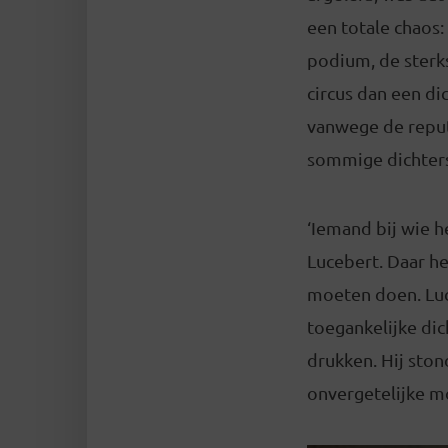
een totale chaos
podium, de sterk
circus dan een di
vanwege de reput
sommige dichters
‘Iemand bij wie h
Lucebert. Daar he
moeten doen. Luce
toegankelijke dic
drukken. Hij ston
onvergetelijke m