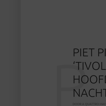
PIET P
P
‘TIVO
HOOF
NACHT
DOOR
A QUATTRO MAN