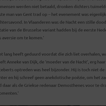
: mensen werden niet betaald, dronken dichters tuimeld
ste man van Gent trad op – het evenement was eigenlij
chtersavond. In Vlaanderen was de Nacht een stille doo
atie van de Brusselse variant hadden bij de eerste Ned
 aversie om te komen.’
et lang heeft geduurd voordat die zich liet overhalen, 
eft Anneke van Dijk, de ‘moeder van de Nacht’, erg haar
berts optreden was heel bijzonder. Hij is toch niet de
hter en hij schreef geen anekdotische poëzie, om het zac
d daar als de Griekse redenaar Demosthenes voor te dra
omenten.’