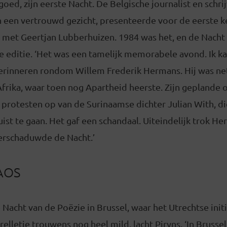
oed, zijn eerste Nacht. De Belgische journalist en schrij
en een vertrouwd gezicht, presenteerde voor de eerste 
 met Geertjan Lubberhuizen. 1984 was het, en de Nacht
de editie. ‘Het was een tamelijk memorabele avond. Ik k
erinneren rondom Willem Frederik Hermans. Hij was ne
Afrika, waar toen nog Apartheid heerste. Zijn geplande
protesten op van de Surinaamse dichter Julian With, d
st te gaan. Het gaf een schandaal. Uiteindelijk trok He
erschaduwde de Nacht.’
AOS
 Nacht van de Poëzie in Brussel, waar het Utrechtse init
relletje trouwens nog heel mild, lacht Piryns. ‘In Brusse