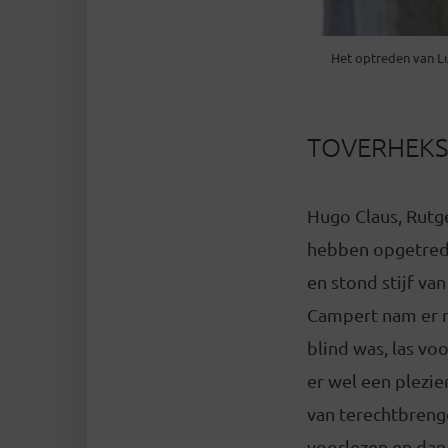
Het optreden van Lu
TOVERHEKS
Hugo Claus, Rutge
hebben opgetrede
en stond stijf v
Campert nam er ro
blind was, las vo
er wel een plezie
van terechtbreng
voorlezen en dan