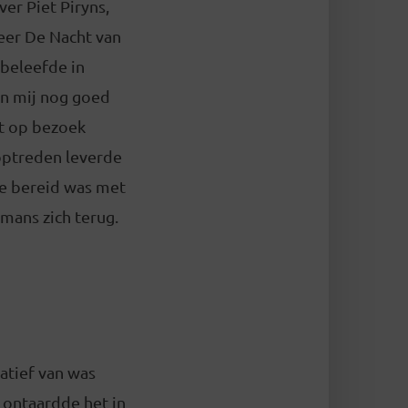
ver Piet Piryns,
keer De Nacht van
 beleefde in
an mij nog goed
t op bezoek
 optreden leverde
ie bereid was met
rmans zich terug.
iatief van was
l ontaardde het in