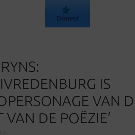
Doneer
IRYNS:
LIVREDENBURG IS
DPERSONAGE VAN D
 VAN DE POËZIE’
I