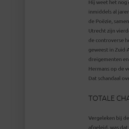
Hij weet het nog g
inmiddels al jar
de Poëzie, samen
Utrecht zijn vier
de controverse h
geweest in Zuid-
dreigementen en 
Hermans op de vui
Dat schandaal ov
TOTALE CH
Vergeleken bij de
afgeleid, was dat 