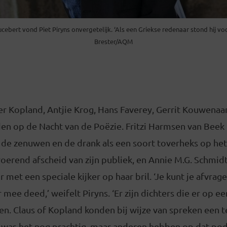
cebert vond Piet Piryns onvergetelijk. ‘Als een Griekse redenaar stond hij vo
Brester/AQM
r Kopland, Antjie Krog, Hans Faverey, Gerrit Kouwenaar
n op de Nacht van de Poëzie. Fritzi Harmsen van Beek
an de zenuwen en de drank als een soort toverheks op h
erend afscheid van zijn publiek, en Annie M.G. Schmidt,
or met een speciale kijker op haar bril. ‘Je kunt je afvra
r mee deed,’ weifelt Piryns. ‘Er zijn dichters die er op 
en. Claus of Kopland konden bij wijze van spreken een
 was het nog prachtig, maar anderen hebben op dat pod