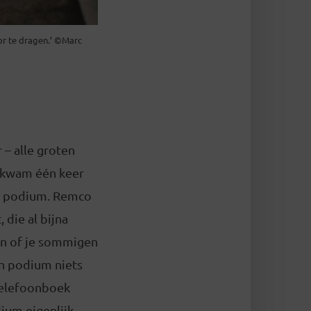
or te dragen.’ ©Marc
 – alle groten
 kwam één keer
et podium. Remco
 die al bijna
gen of je sommigen
een podium niets
 telefoonboek
ium eigenlijk