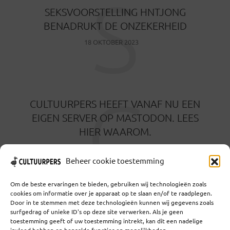
S
SEKSVOORSTELLING HNTJONG
BENADRUKT DE ONZEKERHEID
18 OKTOBER 2023
C
CULTUURPERS HEEFT VANAF NU EEN
EIGEN SERVER OP MASTODON. LEES
HIER WAAROM.
2 JANUARI 2023
Beheer cookie toestemming
Om de beste ervaringen te bieden, gebruiken wij technologieën zoals
cookies om informatie over je apparaat op te slaan en/of te raadplegen.
Door in te stemmen met deze technologieën kunnen wij gegevens zoals
surfgedrag of unieke ID's op deze site verwerken. Als je geen
toestemming geeft of uw toestemming intrekt, kan dit een nadelige
Coöperatief Cultureel Persbureau U.A. | Salzburg 29 |