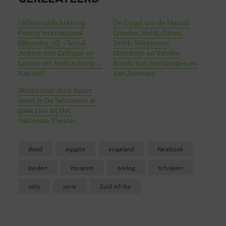
Millennialdichters op
De Oogst van de Maand:
Poetry International
Grandes, Hulst, Otten,
(@poetry_nl) – Social
Smith, Winterson,
Justice met Zelfspot en
Noorduijn en Vanden
Lachen om Verkrachting…
Bosch, Van Mersbergen en
Kan dat?
Van Zomeren
Alleen voor June Yanez
moet je De Seizoenen al
gaan zien bij Het
Nationale Theater.
dood
egypte
engeland
Facebook
londen
museum
oorlog
schrijven
seks
serie
Zuid-Afrika