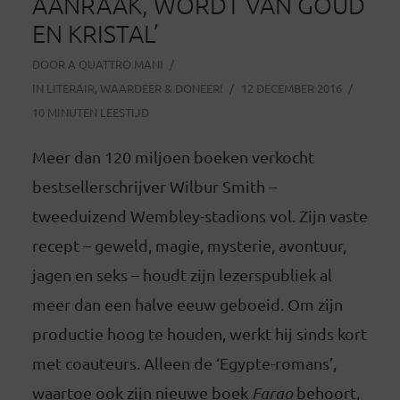
AANRAAK, WORDT VAN GOUD
EN KRISTAL’
DOOR
A QUATTRO MANI
IN
LITERAIR
,
WAARDEER & DONEER!
12 DECEMBER 2016
10 MINUTEN LEESTIJD
Meer dan 120 miljoen boeken verkocht
bestsellerschrijver Wilbur Smith –
tweeduizend Wembley-stadions vol. Zijn vaste
recept – geweld, magie, mysterie, avontuur,
jagen en seks – houdt zijn lezerspubliek al
meer dan een halve eeuw geboeid. Om zijn
productie hoog te houden, werkt hij sinds kort
met coauteurs. Alleen de ‘Egypte-romans’,
waartoe ook zijn nieuwe boek
Farao
behoort,