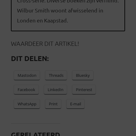
Cross-serie. Diverse boeken zijn verfilmd.
Wilbur Smith woont afwisselend in
Londen en Kaapstad.
WAARDEER DIT ARTIKEL!
DIT DELEN:
Mastodon
Threads
Bluesky
Facebook
LinkedIn
Pinterest
WhatsApp
Print
E-mail
GERELATEERD