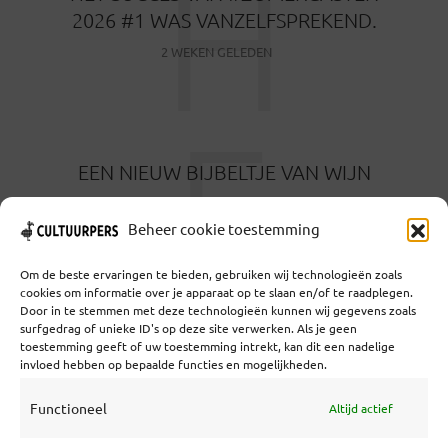
H
2026 #1 WAS VANZELFSPREKEND.
2 WEKEN GELEDEN
E
EEN NIEUW BIJBELTJE VAN WIJN
1 MAAND GELEDEN
Beheer cookie toestemming
Om de beste ervaringen te bieden, gebruiken wij technologieën zoals
cookies om informatie over je apparaat op te slaan en/of te raadplegen.
Door in te stemmen met deze technologieën kunnen wij gegevens zoals
surfgedrag of unieke ID's op deze site verwerken. Als je geen
toestemming geeft of uw toestemming intrekt, kan dit een nadelige
Coöperatief Cultureel Persbureau U.A. | Salzburg 29 |
invloed hebben op bepaalde functies en mogelijkheden.
3524KS Utrecht | KvK: 55573592 |Btw:
NL851769731B01 | Bank: NL92 TRIO 0254 7521 01
Functioneel
Altijd actief