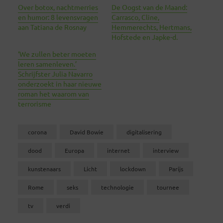
Over botox, nachtmerries
De Oogst van de Maand:
en humor: 8 levensvragen
Carrasco, Cline,
aan Tatiana de Rosnay
Hemmerechts, Hertmans,
Hofstede en Japke-d.
‘We zullen beter moeten
leren samenleven.’
Schrijfster Julia Navarro
onderzoekt in haar nieuwe
roman het waarom van
terrorisme
corona
David Bowie
digitalisering
dood
Europa
internet
interview
kunstenaars
Licht
lockdown
Parijs
Rome
seks
technologie
tournee
tv
verdi