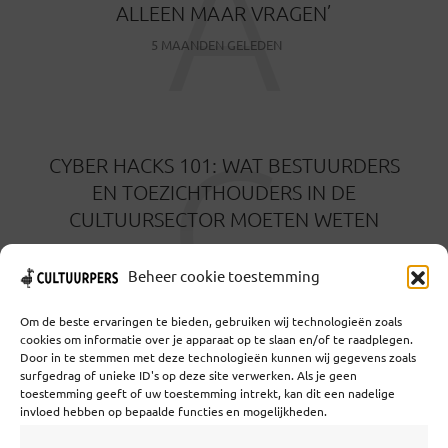
A
ALLEEN MAAR VRAGEN’
5 MAANDEN GELEDEN
C
CYBER HACKS 101: WAT BESTUURDERS
EN TOEZICHTHOUDERS IN DE
CULTUURSECTOR MOETEN WETEN
5 MAANDEN GELEDEN
Beheer cookie toestemming
Om de beste ervaringen te bieden, gebruiken wij technologieën zoals
cookies om informatie over je apparaat op te slaan en/of te raadplegen.
Door in te stemmen met deze technologieën kunnen wij gegevens zoals
surfgedrag of unieke ID's op deze site verwerken. Als je geen
toestemming geeft of uw toestemming intrekt, kan dit een nadelige
Coöperatief Cultureel Persbureau U.A. | Salzburg 29 |
invloed hebben op bepaalde functies en mogelijkheden.
3524KS Utrecht | KvK: 55573592 |Btw:
NL851769731B01 | Bank: NL92 TRIO 0254 7521 01