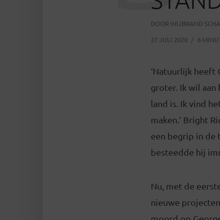
DOOR
WIJBRAND SCH
27 JULI 2020
6 MINU
‘Natuurlijk heeft
groter. Ik wil aa
land is. Ik vind 
maken.’ Bright Ri
een begrip in de
besteedde hij imm
Nu, met de eerste
nieuwe projecten.
moord op George F