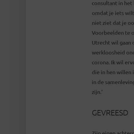
consultant in het
omdat je iets wil
niet ziet dat je 
Voorbeelden te ov
Utrecht wil gaan 
werkloosheid ond
corona. Ik wil er
die in hen wille
in de samenleving
zijn.’
GEVREESD
Zijn eigen achter