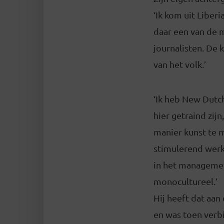
‘Ik kom uit Liberi
daar een van de 
journalisten. De 
van het volk.’
‘Ik heb New Dutc
hier getraind zij
manier kunst te 
stimulerend werkt
in het management
monocultureel.’
Hij heeft dat aan
en was toen verbi