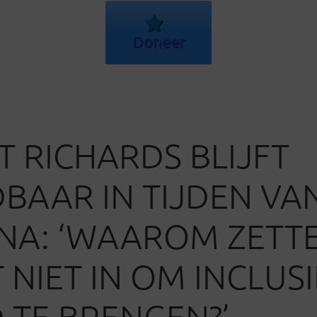
Doneer
T RICHARDS BLIJFT
DBAAR IN TIJDEN VA
A: ‘WAAROM ZETTE
 NIET IN OM INCLUSI
 TE BRENGEN?’