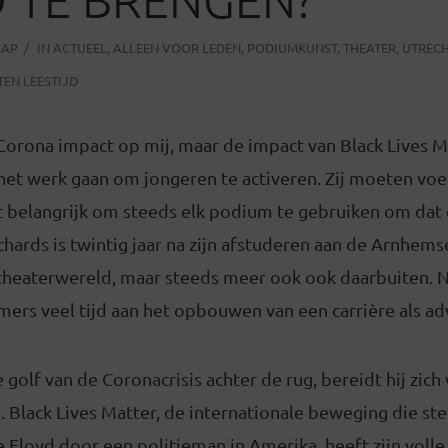
AAP
IN
ACTUEEL
,
ALLEEN VOOR LEDEN
,
PODIUMKUNST
,
THEATER
,
UTREC
TEN LEESTIJD
 Corona impact op mij, maar de impact van Black Lives Ma
n het werk gaan om jongeren te activeren. Zij moeten voe
het belangrijk om steeds elk podium te gebruiken om dat 
chards is twintig jaar na zijn afstuderen aan de Arnhem
 theaterwereld, maar steeds meer ook ook daarbuiten. N
ers veel tijd aan het opbouwen van een carrière als adv
 golf van de Coronacrisis achter de rug, bereidt hij zic
 Black Lives Matter, de internationale beweging die st
loyd door een politieman in Amerika, heeft zijn volle 