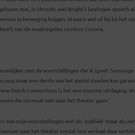
elopen mei, in Utrecht, viel Bright’s bevlogen speech al
mensen in beweging krijgen. Vraag is wel of hij bij het o
 heeft van de maatregelen rondom Corona.
t moeilijker met de voorstellingen die ik speel. Sommige
nu nog maar een derde van het aantal stoelen kan garan
s New Dutch Connections is het een enorme uitdaging. 
nsen die normaal niet naar het theater gaan.’
rs van mijn voorstellingen niet als ‘publiek’ maar als ee
 mensen naar het theater omdat hun verhaal daar verte