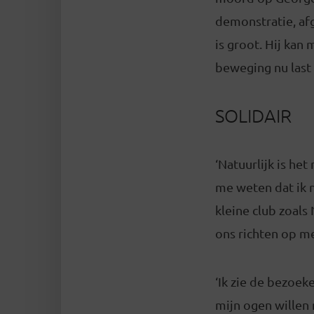
demonstratie, afg
is groot. Hij kan 
beweging nu last
SOLIDAIR
‘Natuurlijk is he
me weten dat ik 
kleine club zoal
ons richten op me
‘Ik zie de bezoeke
mijn ogen willen