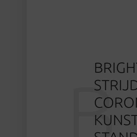
BRIGH
B
STRIJ
CORON
KUNST
STAND