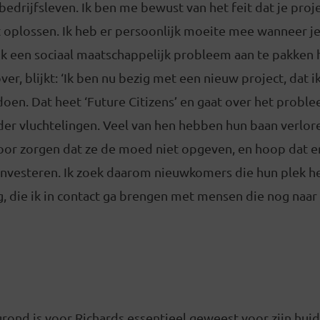
 bedrijfsleven. Ik ben me bewust van het feit dat je pro
t oplossen. Ik heb er persoonlijk moeite mee wanneer je
ook een sociaal maatschappelijk probleem aan te pakken 
er, blijkt: ‘Ik ben nu bezig met een nieuw project, dat i
doen. Dat heet ‘Future Citizens’ en gaat over het probl
er vluchtelingen. Veel van hen hebben hun baan verlor
voor zorgen dat ze de moed niet opgeven, en hoop dat e
n investeren. Ik zoek daarom nieuwkomers die hun plek
, die ik in contact ga brengen met mensen die nog naar
grond is voor Richards essentieel geweest voor zijn hui