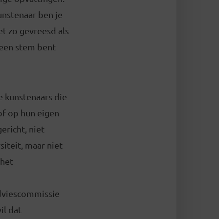
kunstenaar ben je
t zo gevreesd als
 een stem bent
e kunstenaars die
 of op hun eigen
richt, niet
siteit, maar niet
 het
 adviescommissie
il dat