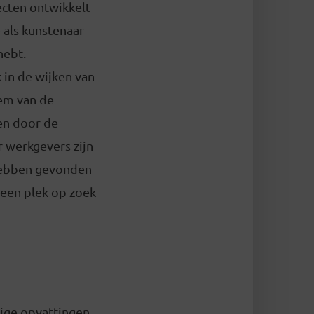
jecten ontwikkelt
 als kunstenaar
hebt.
k in de wijken van
eem van de
en door de
r werkgevers zijn
 hebben gevonden
 een plek op zoek
dige opvattingen.