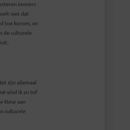
nvesteren immers
oelt niet dat
and toe komen, en
n de culturele
uit.
Het zijn allemaal
t vind ik zo tof
e kleur aan
an culturele