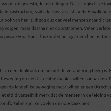
vanuit de gevestigde instellingen. Dat is logisch: ze i
le infrastructuur, zoals de theaters. Maar de bevolking v
ur ook van hen is. Ik zag dus dat veel mensen naar dit l
ng volgen, maar daarna niet doorstromen. Velen verlate
un passie voor kunst los omdat het systeem hen buitensl
echt in een denktank die nu met de verandering bezig is. 
 beweging op een Utrechtse manier willen aanpakken. Da
lgen de landelijke beweging maar willen er een Utrechts
iet altijd vanzelf: Ik merk dat de mensen in de leiding v
 comfortabel zijn. Ze voelen de noodzaak niet.’