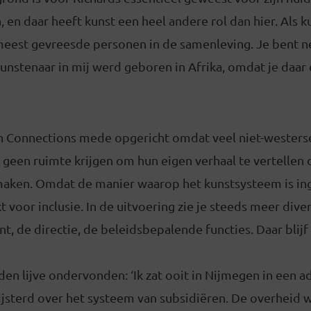
a, en daar heeft kunst een heel andere rol dan hier. Als 
meest gevreesde personen in de samenleving. Je bent ne
kunstenaar in mij werd geboren in Afrika, omdat je daar
h Connections mede opgericht omdat veel niet-westers
n, geen ruimte krijgen om hun eigen verhaal te vertellen
maken. Omdat de manier waarop het kunstsysteem is inge
 voor inclusie. In de uitvoering zie je steeds meer diver
, de directie, de beleidsbepalende functies. Daar blijf
 den lijve ondervonden: ‘Ik zat ooit in Nijmegen in een
jsterd over het systeem van subsidiëren. De overheid w