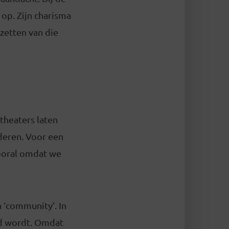
 op. Zijn charisma
pzetten van die
 theaters laten
deren. Voor een
Vooral omdat we
n ‘community’. In
ld wordt. Omdat