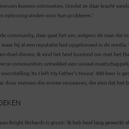
e mensen kunnen ontmoeten. Omdat ze daar kracht vand
n oplossing vinden voor hun probleem.’
de community, daar gaat het om, volgens de man die in 
d waar hij al een reputatie had opgebouwd in de media.
n doel dienen. Ik vind het heel boeiend om met het the
erse communities ontwikkel een sociaal maatschappel
 voorstelling ‘As I left My Father’s House’ 400 keer is g
ar door mensen die ermee resoneren, die zien dat het bel
ZOEKEN
n Bright Richards is groot: ‘Ik heb heel lang gewerkt al