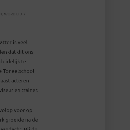
HT
,
WORD LID
tter is veel
len dat dit ons
duidelijk te
se Toneelschool
aast acteren
iseur en trainer.
h volop voor op
erk groeide na de
aandacht. Bij de