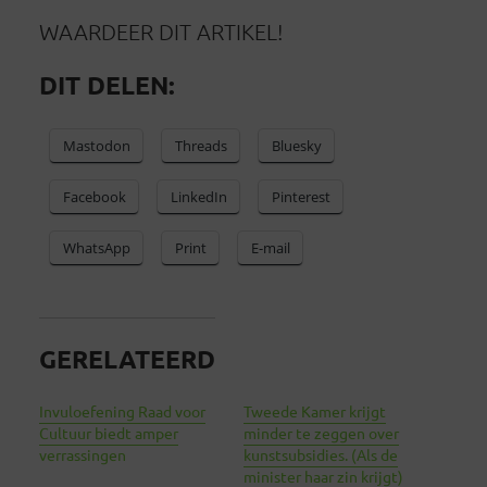
WAARDEER DIT ARTIKEL!
DIT DELEN:
Mastodon
Threads
Bluesky
Facebook
LinkedIn
Pinterest
WhatsApp
Print
E-mail
GERELATEERD
Invuloefening Raad voor
Tweede Kamer krijgt
Cultuur biedt amper
minder te zeggen over
verrassingen
kunstsubsidies. (Als de
minister haar zin krijgt)