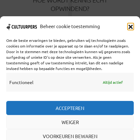
T
OPWINDEND?
2 MAANDEN GELEDEN
Beheer cookie toestemming
Om de beste ervaringen te bieden, gebruiken wij technologieën zoals
cookies om informatie over je apparaat op te slaan en/of te raadplegen.
Door in te stemmen met deze technologieën kunnen wij gegevens zoals
surfgedrag of unieke ID's op deze site verwerken. Als je geen
toestemming geeft of uw toestemming intrekt, kan dit een nadelige
Coöperatief Cultureel Persbureau U.A. | Salzburg 29 |
invloed hebben op bepaalde functies en mogelijkheden.
3524KS Utrecht | KvK: 55573592 |Btw:
NL851769731B01 | Bank: NL92 TRIO 0254 7521 01
Functioneel
Altijd actief
Samenwerken
ACCEPTEREN
Statuten
WEIGER
Redactiestatuut
Over Ons
VOORKEUREN BEWAREN