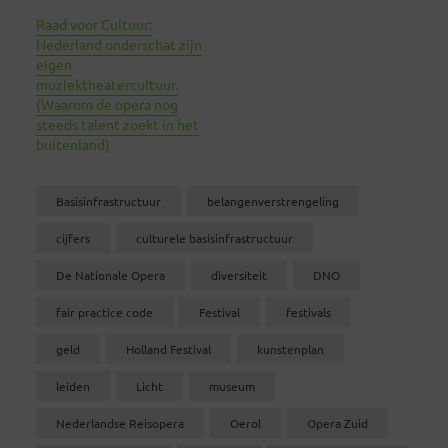
Raad voor Cultuur:
Nederland onderschat zijn
eigen
muziektheatercultuur.
(Waarom de opera nog
steeds talent zoekt in het
buitenland)
Basisinfrastructuur
belangenverstrengeling
cijfers
culturele basisinfrastructuur
De Nationale Opera
diversiteit
DNO
fair practice code
Festival
festivals
geld
Holland Festival
kunstenplan
leiden
Licht
museum
Nederlandse Reisopera
Oerol
Opera Zuid