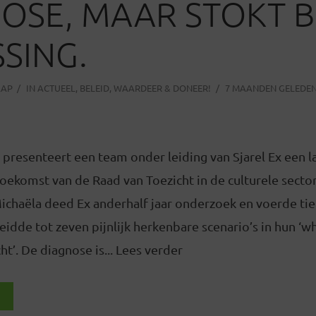
OSE, MAAR STOKT B
SING.
AAP
IN
ACTUEEL
,
BELEID
,
WAARDEER & DONEER!
7 MAANDEN GELEDE
i presenteert een team onder leiding van Sjarel Ex een 
oekomst van de Raad van Toezicht in de culturele secto
chaëla deed Ex anderhalf jaar onderzoek en voerde tie
eidde tot zeven pijnlijk herkenbare scenario’s in hun ‘w
ht’. De diagnose is... Lees verder