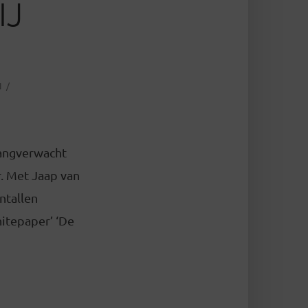
IJ
N
langverwacht
r. Met Jaap van
ntallen
hitepaper’ ‘De