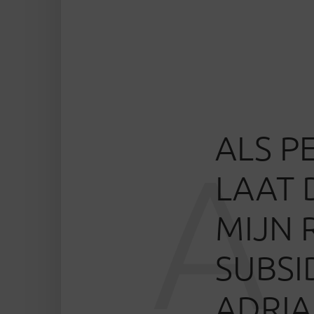
ALS P
A
LAAT 
MIJN 
SUBSI
ADRI