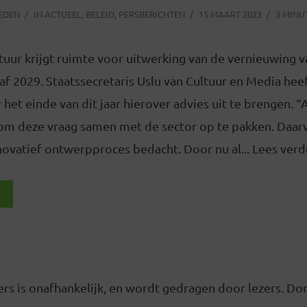
LEDEN
IN
ACTUEEL
,
BELEID
,
PERSBERICHTEN
15 MAART 2023
3 MINU
uur krijgt ruimte voor uitwerking van de vernieuwing v
af 2029. Staatssecretaris Uslu van Cultuur en Media hee
het einde van dit jaar hierover advies uit te brengen. “
om deze vraag samen met de sector op te pakken. Daa
ovatief ontwerpproces bedacht. Door nu al... Lees verd
rs is onafhankelijk, en wordt gedragen door lezers. D