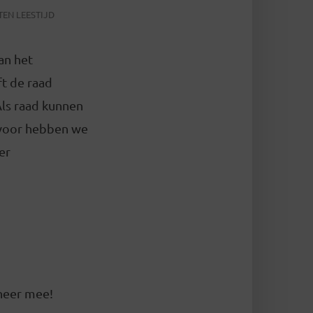
TEN LEESTIJD
an het
ft de raad
Als raad kunnen
rvoor hebben we
er
oneer mee!