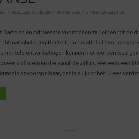
ERS
IN
BELEID
,
WORD LID
30 JULI 2025
3 MINUTEN LEESTIJD
t Bartelse en Adriaansse voorstellen zal leiden tot de 
echtmatigheid, legitimiteit, doelmatigheid en transpara
ndamentele ontwikkelingen kunnen niet worden waarg
houwers of mensen die vanaf de zijkant wel eens een bl
unst is onvoorspelbaar, dat is nu juist het... Lees verde