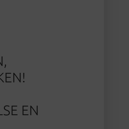
N,
KEN!
LSE EN