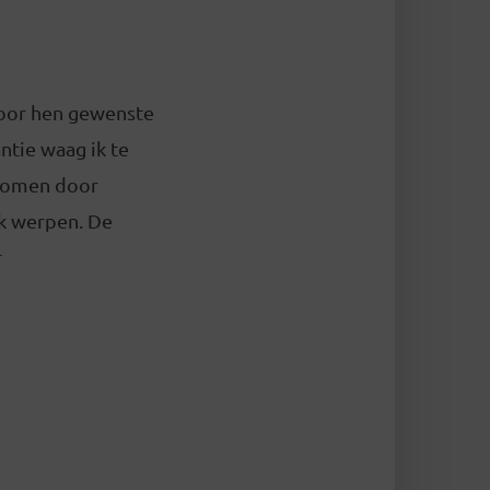
door hen gewenste
ntie waag ik te
enomen door
ik werpen. De
r