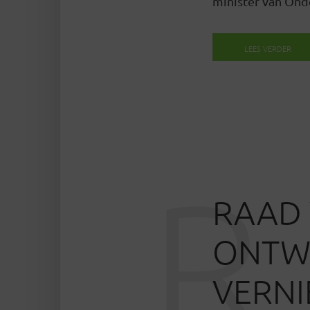
minister van Onde
LEES VERDER
R
RAAD 
ONTW
VERNI