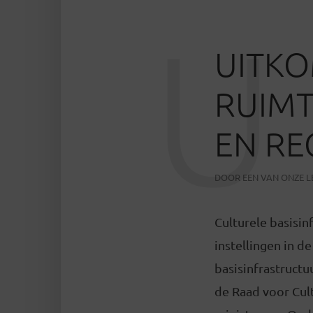
U
UITKO
RUIM
EN RE
DOOR
EEN VAN ONZE 
Culturele basisin
instellingen in d
basisinfrastructu
de Raad voor Cult