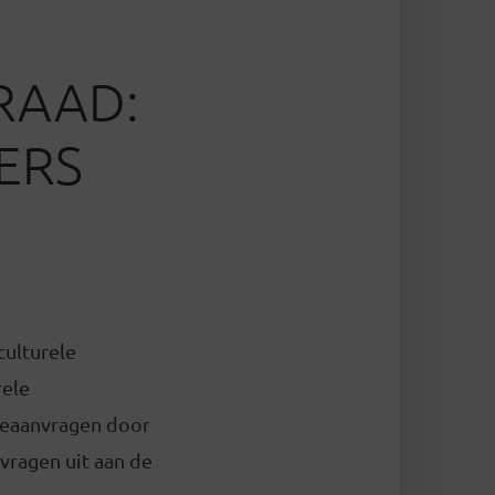
RAAD:
ERS
culturele
rele
dieaanvragen door
vragen uit aan de