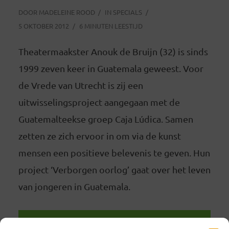
DOOR
MADELEINE ROOD
IN
SPECIALS
5 OKTOBER 2012
6 MINUTEN LEESTIJD
Theatermaakster Anouk de Bruijn (32) is sinds
1999 zeven keer in Guatemala geweest. Voor
de Vrede van Utrecht is zij een
uitwisselingsproject aangegaan met de
Guatemalteekse groep Caja Lúdica. Samen
zetten ze zich ervoor in om via de kunst
mensen een positieve belevenis te geven. Hun
project ‘Verborgen oorlog’ gaat over het leven
van jongeren in Guatemala.
LEES VERDER