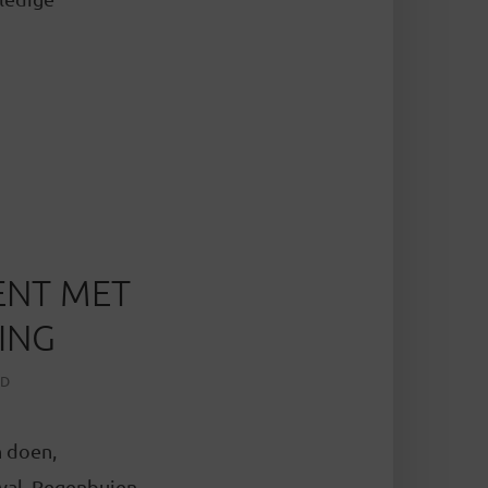
ENT MET
ING
JD
 doen,
ival. Regenbuien