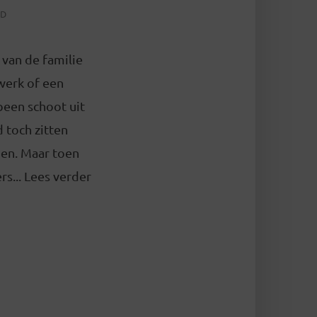
JD
 van de familie
werk of een
 been schoot uit
 toch zitten
en. Maar toen
s... Lees verder