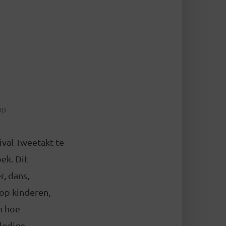
JD
tival Tweetakt te
ek. Dit
r, dans,
 op kinderen,
n hoe
lledige