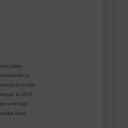
D
ands Lieke
debuteerde in
aarmee ze onder
ebuut. In 2017
aar ook haar
 jaar later