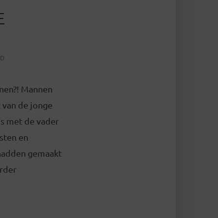
E
JD
nnen?! Mannen
t van de jonge
as met de vader
asten en
 hadden gemaakt
erder