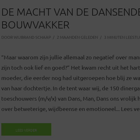
DE MACHT VAN DE DANSEND
BOUWVAKKER
DOOR
WIJBRAND SCHAAP
2 MAANDEN GELEDEN
3 MINUTEN LEESTI
“Maar waarom zijn jullie allemaal zo negatief over ma
zijn toch ook lief en goed?” Het kwam recht uit het har
moeder, die eerder nog had uitgeroepen hoe blij ze w
van haar dochtertje. In de tent waar wij, de 150 dinerg
toeschouwers (m/v/x) van Dans, Man, Dans ons vrolijk
over betweterige, wijdbeense en emotioneel... Lees v
LEES VERDER