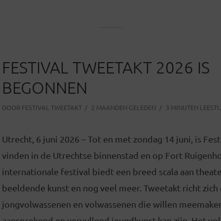
FESTIVAL TWEETAKT 2026 IS
BEGONNEN
DOOR
FESTIVAL TWEETAKT
2 MAANDEN GELEDEN
3 MINUTEN LEESTI
Utrecht, 6 juni 2026 – Tot en met zondag 14 juni, is Fes
vinden in de Utrechtse binnenstad en op Fort Ruigenho
internationale festival biedt een breed scala aan theate
beeldende kunst en nog veel meer. Tweetakt richt zich
jongvolwassenen en volwassenen die willen meemake
aansprekend en vervullend jeugdkunst kan zijn. Het vo