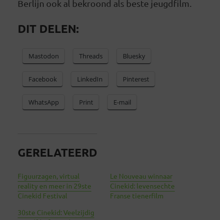
Berlijn ook al bekroond als beste jeugdfilm.
DIT DELEN:
Mastodon
Threads
Bluesky
Facebook
LinkedIn
Pinterest
WhatsApp
Print
E-mail
GERELATEERD
Figuurzagen, virtual
Le Nouveau winnaar
reality en meer in 29ste
Cinekid: levensechte
Cinekid Festival
Franse tienerfilm
30ste Cinekid: Veelzijdig