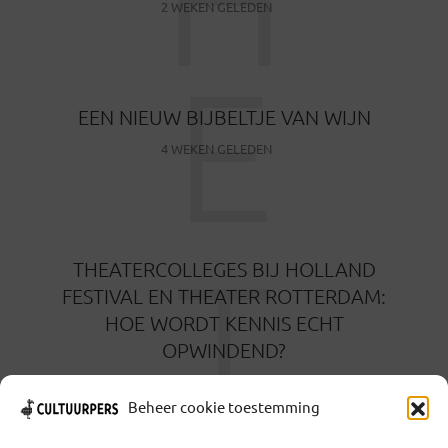
2 WEKEN GELEDEN
E
EEN NIEUW BIJBELTJE VAN WIJN
4 WEKEN GELEDEN
T
THEATERCOLLEGES BIJ HOLLAND
FESTIVAL EN THEATER ROTTERDAM:
HOE WORDT KENNIS ECHT
OPWINDEND?
1 MAAND GELEDEN
Beheer cookie toestemming