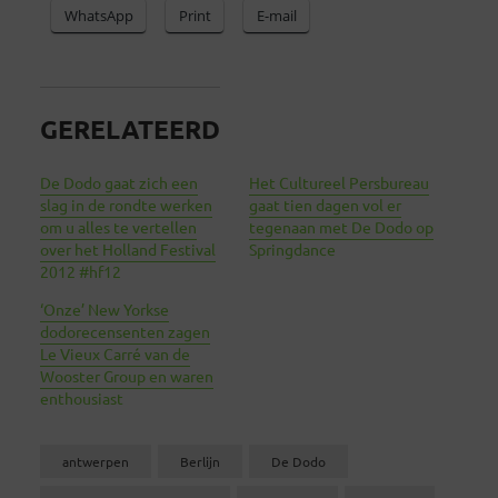
WhatsApp
Print
E-mail
GERELATEERD
De Dodo gaat zich een
Het Cultureel Persbureau
slag in de rondte werken
gaat tien dagen vol er
om u alles te vertellen
tegenaan met De Dodo op
over het Holland Festival
Springdance
2012 #hf12
‘Onze’ New Yorkse
dodorecensenten zagen
Le Vieux Carré van de
Wooster Group en waren
enthousiast
antwerpen
Berlijn
De Dodo