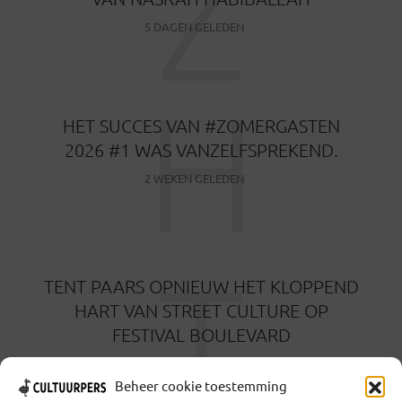
Z
5 DAGEN GELEDEN
H
HET SUCCES VAN #ZOMERGASTEN
2026 #1 WAS VANZELFSPREKEND.
2 WEKEN GELEDEN
T
TENT PAARS OPNIEUW HET KLOPPEND
HART VAN STREET CULTURE OP
FESTIVAL BOULEVARD
3 WEKEN GELEDEN
Beheer cookie toestemming