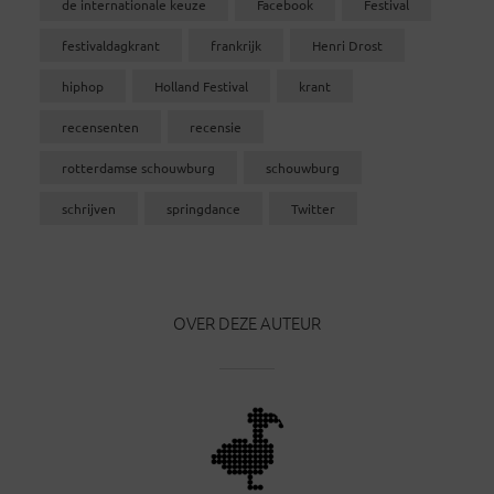
de internationale keuze
Facebook
Festival
festivaldagkrant
frankrijk
Henri Drost
hiphop
Holland Festival
krant
recensenten
recensie
rotterdamse schouwburg
schouwburg
schrijven
springdance
Twitter
OVER DEZE AUTEUR