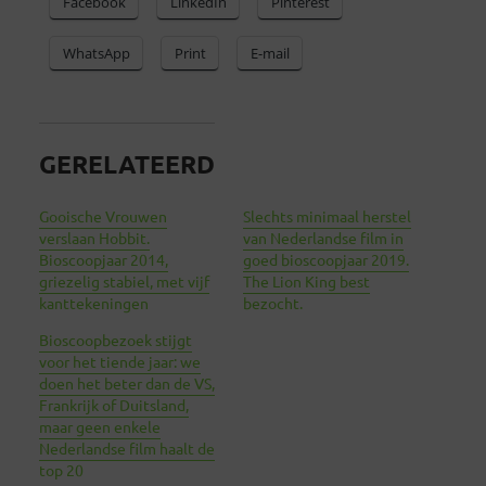
Facebook
LinkedIn
Pinterest
WhatsApp
Print
E-mail
GERELATEERD
Gooische Vrouwen
Slechts minimaal herstel
verslaan Hobbit.
van Nederlandse film in
Bioscoopjaar 2014,
goed bioscoopjaar 2019.
griezelig stabiel, met vijf
The Lion King best
kanttekeningen
bezocht.
Bioscoopbezoek stijgt
voor het tiende jaar: we
doen het beter dan de VS,
Frankrijk of Duitsland,
maar geen enkele
Nederlandse film haalt de
top 20