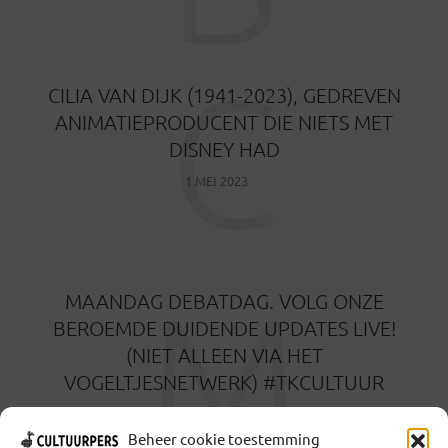
C
CILIA VAN DIJK (1941-2023), GEDREVEN
ANIMATIEPRODUCENT DIE NIETS MET
DISNEY HAD
1 MEI 2023
M
MAANDAG DEBATDAG. VOLG ONZE
BEROEMDE DUIDENDE UPDATES LIVE!
(NIET ALLEEN VIA HET
VOGELTJESNETWERK) #TKCULTUUR
13 NOVEMBER 2022
Beheer cookie toestemming