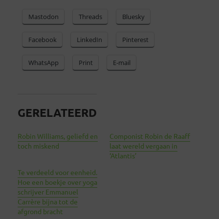
Mastodon
Threads
Bluesky
Facebook
LinkedIn
Pinterest
WhatsApp
Print
E-mail
GERELATEERD
Robin Williams, geliefd en
Componist Robin de Raaff
toch miskend
laat wereld vergaan in
‘Atlantis’
Te verdeeld voor eenheid.
Hoe een boekje over yoga
schrijver Emmanuel
Carrère bijna tot de
afgrond bracht