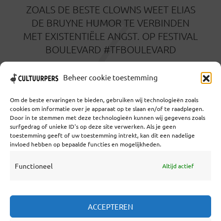
Z
ZOALS DE BESTE CLOWNS WEET ELIAS
DE BRUYNE HUMOR TE VERBINDEN
MET EXISTENTIËLE ANGST. OP FESTIVAL
BOULEVARD #TFBOULEVARD
19 AUGUSTUS 2021
Beheer cookie toestemming
Om de beste ervaringen te bieden, gebruiken wij technologieën zoals
cookies om informatie over je apparaat op te slaan en/of te raadplegen.
Door in te stemmen met deze technologieën kunnen wij gegevens zoals
surfgedrag of unieke ID's op deze site verwerken. Als je geen
toestemming geeft of uw toestemming intrekt, kan dit een nadelige
Coöperatief Cultureel Persbureau U.A. | Salzburg 29 |
invloed hebben op bepaalde functies en mogelijkheden.
3524KS Utrecht | KvK: 55573592 |Btw:
NL851769731B01 | Bank: NL92 TRIO 0254 7521 01
Functioneel
Altijd actief
Samenwerken
ACCEPTEREN
Statuten