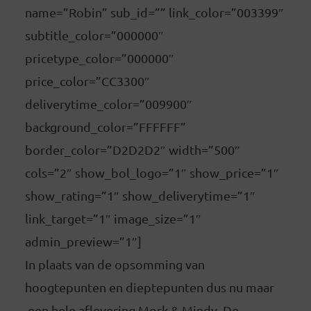
name=”Robin” sub_id=”” link_color=”003399″
subtitle_color=”000000″
pricetype_color=”000000″
price_color=”CC3300″
deliverytime_color=”009900″
background_color=”FFFFFF”
border_color=”D2D2D2″ width=”500″
cols=”2″ show_bol_logo=”1″ show_price=”1″
show_rating=”1″ show_deliverytime=”1″
link_target=”1″ image_size=”1″
admin_preview=”1″]
In plaats van de opsomming van
hoogtepunten en dieptepunten dus nu maar
een hele aflevering Mork & Mindy. De