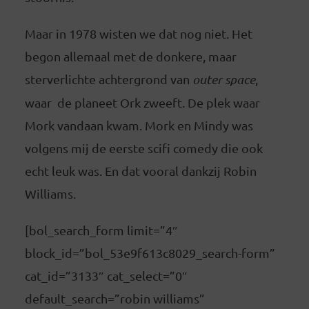
Maar in 1978 wisten we dat nog niet. Het
begon allemaal met de donkere, maar
sterverlichte achtergrond van
outer space
,
waar de planeet Ork zweeft. De plek waar
Mork vandaan kwam. Mork en Mindy was
volgens mij de eerste scifi comedy die ook
echt leuk was. En dat vooral dankzij Robin
Williams.
[bol_search_form limit=”4″
block_id=”bol_53e9f613c8029_search-form”
cat_id=”3133″ cat_select=”0″
default_search=”robin williams”