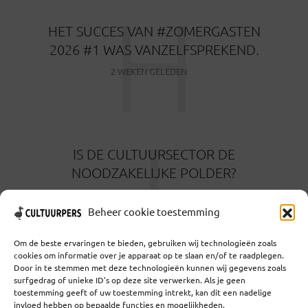
H
HET SUCCES VAN #ZOMERGASTEN
2026 #1 WAS VANZELFSPREKEND.
2 WEKEN GELEDEN
I
IS DE CULTUURSECTOR DE
NOODZAKELIJKE POLDER?
1 MAAND GELEDEN
Beheer cookie toestemming
Om de beste ervaringen te bieden, gebruiken wij technologieën zoals
cookies om informatie over je apparaat op te slaan en/of te raadplegen.
Door in te stemmen met deze technologieën kunnen wij gegevens zoals
surfgedrag of unieke ID's op deze site verwerken. Als je geen
toestemming geeft of uw toestemming intrekt, kan dit een nadelige
Coöperatief Cultureel Persbureau U.A. | Salzburg 29 |
invloed hebben op bepaalde functies en mogelijkheden.