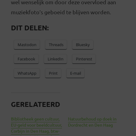
wel wenselijk om door deze overvloed aan
muziekfoto’s geboeid te blijven worden.
DIT DELEN:
Mastodon
Threads
Bluesky
Facebook
LinkedIn
Pinterest
WhatsApp
Print
E-mail
GERELATEERD
Bibliotheek geen cultuur,
Natuurbehoud op doek in
EU-geld voor beeldcultuur,
Dordrecht en Den Haag
Corbijn in Den Haag, btw-