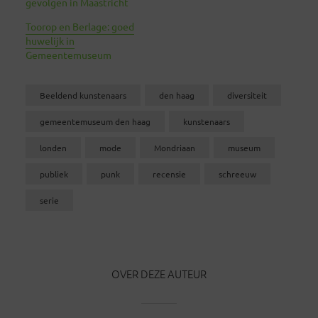
gevolgen in Maastricht
Toorop en Berlage: goed
huwelijk in
Gemeentemuseum
Beeldend kunstenaars
den haag
diversiteit
gemeentemuseum den haag
kunstenaars
londen
mode
Mondriaan
museum
publiek
punk
recensie
schreeuw
serie
OVER DEZE AUTEUR