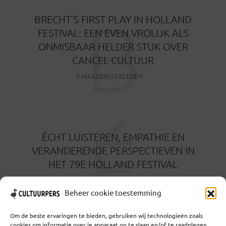
B
BRECHT’S FIRST PLAY IN HOLLAND
FESTIVAL: EEN EVEN VROLIJK ALS
ONMISBAAR HELDER STUK OVER
CANCEL CULTUUR
2 MAANDEN GELEDEN
É
ÉCHT LUISTEREN, EMPATHIE EN
VERANDERENDE PERSPECTIEVEN IN
HET 79E HOLLAND FESTIVAL
5 MAANDEN GELEDEN
Beheer cookie toestemming
Om de beste ervaringen te bieden, gebruiken wij technologieën zoals
cookies om informatie over je apparaat op te slaan en/of te raadplegen.