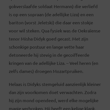
gokverslaafde soldaat Hermann) die verliefd
is op een sopraan (de adellijke Liza) en een
bariton (vorst Jeletski) die daar een stokje
voor wil steken. Qua fysiek was de Oekraïense
tenor Misha Didyk goed gecast. Met zijn
schonkige postuur en lange vette haar
detoneerde hij stevig in de gecoiffeerde
kringen van de adellijke Liza. – Veel heren (en
zelfs dames) droegen Mozartpruiken.
Helaas is Didyks stemgeluid aanzienlijk kleiner
dan zijn voorkomen doet verwachten. Zodra
hij zijn mond opendeed, werd elke mogelijke
magie verbroken. Hij heeft een kelige klank,