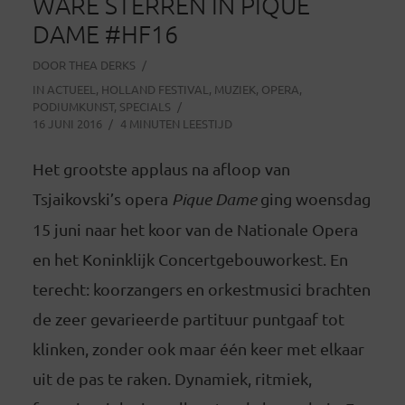
WARE STERREN IN PIQUE
DAME #HF16
DOOR
THEA DERKS
IN
ACTUEEL
,
HOLLAND FESTIVAL
,
MUZIEK
,
OPERA
,
PODIUMKUNST
,
SPECIALS
16 JUNI 2016
4 MINUTEN LEESTIJD
Het grootste applaus na afloop van
Tsjaikovski’s opera
Pique Dame
ging woensdag
15 juni naar het koor van de Nationale Opera
en het Koninklijk Concertgebouworkest. En
terecht: koorzangers en orkestmusici brachten
de zeer gevarieerde partituur puntgaaf tot
klinken, zonder ook maar één keer met elkaar
uit de pas te raken. Dynamiek, ritmiek,