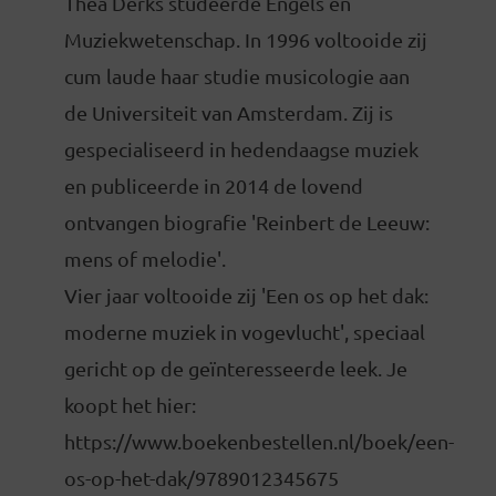
Thea Derks studeerde Engels en
Muziekwetenschap. In 1996 voltooide zij
cum laude haar studie musicologie aan
de Universiteit van Amsterdam. Zij is
gespecialiseerd in hedendaagse muziek
en publiceerde in 2014 de lovend
ontvangen biografie 'Reinbert de Leeuw:
mens of melodie'.
Vier jaar voltooide zij 'Een os op het dak:
moderne muziek in vogevlucht', speciaal
gericht op de geïnteresseerde leek. Je
koopt het hier:
https://www.boekenbestellen.nl/boek/een-
os-op-het-dak/9789012345675