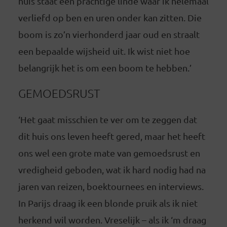
huis staat een prachtige linde waar ik helemaal
verliefd op ben en uren onder kan zitten. Die
boom is zo’n vierhonderd jaar oud en straalt
een bepaalde wijsheid uit. Ik wist niet hoe
belangrijk het is om een boom te hebben.’
GEMOEDSRUST
‘Het gaat misschien te ver om te zeggen dat
dit huis ons leven heeft gered, maar het heeft
ons wel een grote mate van gemoedsrust en
vredigheid geboden, wat ik hard nodig had na
jaren van reizen, boektournees en interviews.
In Parijs draag ik een blonde pruik als ik niet
herkend wil worden. Vreselijk – als ik ‘m draag