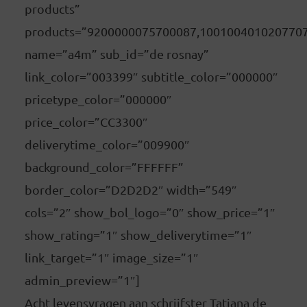
products”
products=”9200000075700087,100100401020770
name=”a4m” sub_id=”de rosnay”
link_color=”003399″ subtitle_color=”000000″
pricetype_color=”000000″
price_color=”CC3300″
deliverytime_color=”009900″
background_color=”FFFFFF”
border_color=”D2D2D2″ width=”549″
cols=”2″ show_bol_logo=”0″ show_price=”1″
show_rating=”1″ show_deliverytime=”1″
link_target=”1″ image_size=”1″
admin_preview=”1″]
Acht levensvragen aan schrijfster Tatiana de