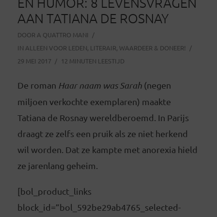
EN HUMOR: 8 LEVENSVRAGEN
AAN TATIANA DE ROSNAY
DOOR
A QUATTRO MANI
IN
ALLEEN VOOR LEDEN
,
LITERAIR
,
WAARDEER & DONEER!
29 MEI 2017
12 MINUTEN LEESTIJD
De roman
Haar naam was Sarah
(negen
miljoen verkochte exemplaren) maakte
Tatiana de Rosnay wereldberoemd. In Parijs
draagt ze zelfs een pruik als ze niet herkend
wil worden. Dat ze kampte met anorexia hield
ze jarenlang geheim.
[bol_product_links
block_id=”bol_592be29ab4765_selected-