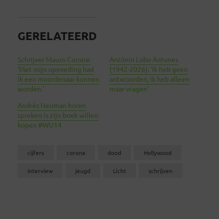
GERELATEERD
Schrijver Mauro Corona:
António Lobo Antunes
‘Met mijn opvoeding had
(1942-2026): ‘Ik heb geen
ik een moordenaar kunnen
antwoorden, ik heb alleen
worden.’
maar vragen’
Andrès Neuman horen
spreken is zijn boek willen
kopen #WU14
cijfers
corona
dood
Hollywood
interview
jeugd
Licht
schrijven