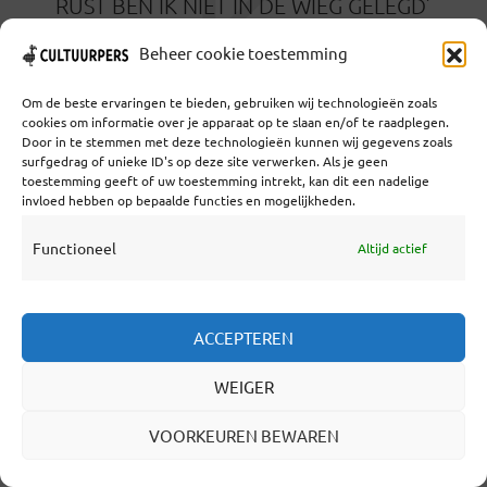
K
RUST BEN IK NIET IN DE WIEG GELEGD’
3 MAANDEN GELEDEN
Beheer cookie toestemming
Om de beste ervaringen te bieden, gebruiken wij technologieën zoals
cookies om informatie over je apparaat op te slaan en/of te raadplegen.
A
Door in te stemmen met deze technologieën kunnen wij gegevens zoals
ANTÓNIO LOBO ANTUNES (1942-2026):
surfgedrag of unieke ID's op deze site verwerken. Als je geen
toestemming geeft of uw toestemming intrekt, kan dit een nadelige
‘IK HEB GEEN ANTWOORDEN, IK HEB
invloed hebben op bepaalde functies en mogelijkheden.
ALLEEN MAAR VRAGEN’
Functioneel
Altijd actief
5 MAANDEN GELEDEN
N
ACCEPTEREN
NATASHA SOLOMONS: ‘HET BEELD DAT
WEIGER
CLEOPATRA EEN SLET WAS, IS ABSURD’
VOORKEUREN BEWAREN
9 MAANDEN GELEDEN