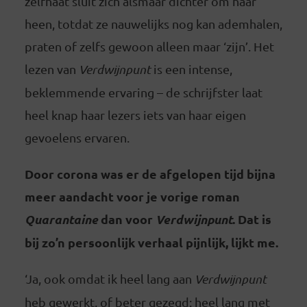
zelfhaat sluit zich alsmaar dichter om haar
heen, totdat ze nauwelijks nog kan ademhalen,
praten of zelfs gewoon alleen maar ‘zijn’. Het
lezen van
Verdwijnpunt
is een intense,
beklemmende ervaring – de schrijfster laat
heel knap haar lezers iets van haar eigen
gevoelens ervaren.
Door corona was er de afgelopen tijd bijna
meer aandacht voor je vorige roman
Quarantaine
dan voor
Verdwijnpunt
. Dat is
bij zo’n persoonlijk verhaal pijnlijk, lijkt me.
‘Ja, ook omdat ik heel lang aan
Verdwijnpunt
heb gewerkt, of beter gezegd: heel lang met