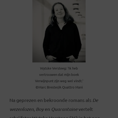
Wytske Versteeg: ‘Ik heb
vertrouwen dat mijn boek
Verwijnpunt zijn weg wel vindt.’
©Marc Brester/A Quattro Mani
Na geprezen en bekroonde romans als
De
wezenlozen
,
Boy
en
Quarantaine
vertelt
schrijfster Wytske Versteeg (36) in het non-