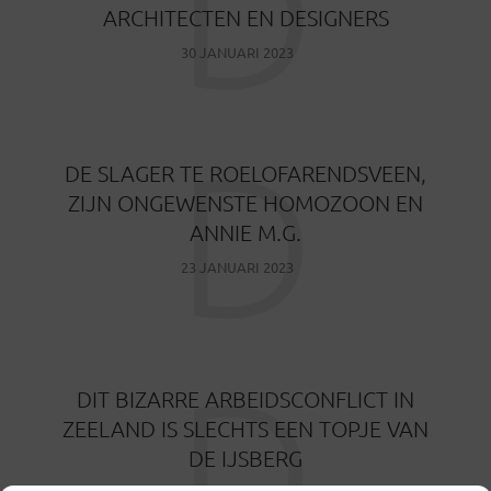
D
ARCHITECTEN EN DESIGNERS
30 JANUARI 2023
D
DE SLAGER TE ROELOFARENDSVEEN,
ZIJN ONGEWENSTE HOMOZOON EN
ANNIE M.G.
23 JANUARI 2023
D
DIT BIZARRE ARBEIDSCONFLICT IN
ZEELAND IS SLECHTS EEN TOPJE VAN
DE IJSBERG