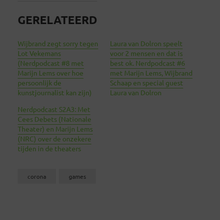
GERELATEERD
Wijbrand zegt sorry tegen
Laura van Dolron speelt
Lot Vekemans
voor 2 mensen en dat is
(Nerdpodcast #8 met
best ok. Nerdpodcast #6
Marijn Lems over hoe
met Marijn Lems, Wijbrand
persoonlijk de
Schaap en special guest
kunstjournalist kan zijn)
Laura van Dolron
Nerdpodcast S2A3: Met
Cees Debets (Nationale
Theater) en Marijn Lems
(NRC) over de onzekere
tijden in de theaters
corona
games