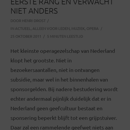
EERSTE RANG EN VERWACHT
NIET ANDERS
DOOR
HENRI DROST
IN
ACTUEEL
,
ALLEEN VOOR LEDEN
,
MUZIEK
,
OPERA
25 OKTOBER 2011
5 MINUTEN LEESTIJD
Het kleinste operagezelschap van Nederland
klopt het grootste. Niet in
bezoekersaantallen, niet in ontvangen
subsidie, maar wel in het binnenhalen van
sponsorgelden. Bij nadere bestudering wordt
echter andermaal pijnlijk duidelijk dat er in
Nederland geen geefcultuur bestaat en
sponsering beperkt blijft tot een grijpstuiver.
Daar zal een rammelende geefwet niets aan