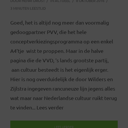
DOOR
HENRI DROST
IN
ACTUEEL
8 OKTOBER 2016
3 MINUTEN LEESTIJD
Goed, het is altijd nog meer dan voormalig
gedoogpartner PVV, die het hele
conceptverkiezingsprogramma op een enkel
A4’tje wist te proppen. Maar in de halve
pagina die de VVD, ’s lands grootste partij,
aan cultuur besteedt is het eigenlijk erger.
Hier is nog overduidelijk de door Wilders en
Zijlstra ingegeven rancuneuze lijn jegens alles
wat maar naar Nederlandse cultuur ruikt terug
te vinden... Lees verder
LEES VERDER