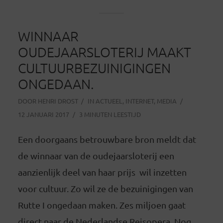
WINNAAR
OUDEJAARSLOTERIJ MAAKT
CULTUURBEZUINIGINGEN
ONGEDAAN.
DOOR
HENRI DROST
IN
ACTUEEL
,
INTERNET
,
MEDIA
12 JANUARI 2017
3 MINUTEN LEESTIJD
Een doorgaans betrouwbare bron meldt dat
de winnaar van de oudejaarsloterij een
aanzienlijk deel van haar prijs wil inzetten
voor cultuur. Zo wil ze de bezuinigingen van
Rutte I ongedaan maken. Zes miljoen gaat
direct naar de Nederlandse Reisopera. Nog