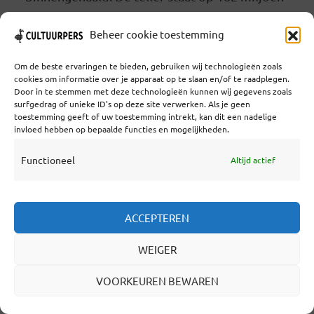
dollar. Dit is 50 procent meer dan het jaar
Beheer cookie toestemming
ervoor. De inkomsten uit kaartverkoop dalen
echter al een paar jaar. Daarnaast rijst het
Om de beste ervaringen te bieden, gebruiken wij technologieën zoals
cookies om informatie over je apparaat op te slaan en/of te raadplegen.
uitgavepatroon sinds het aantreden van
Door in te stemmen met deze technologieën kunnen wij gegevens zoals
surfgedrag of unieke ID's op deze site verwerken. Als je geen
algemeen directeur Peter Gelb de pan uit. Zijn
toestemming geeft of uw toestemming intrekt, kan dit een nadelige
invloed hebben op bepaalde functies en mogelijkheden.
adagium: wie geld wil... Lees verder
Functioneel
Altijd actief
LEES VERDER
ACCEPTEREN
WEIGER
HENK EN INGRID OPNIEUW DE
VOORKEUREN BEWAREN
PINEUT: NEDERLANDSE
BELASTINGADVISEURS