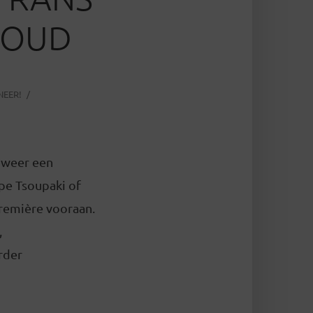
R OUD
NEER!
e weer een
pe Tsoupaki of
première vooraan.
,
erder