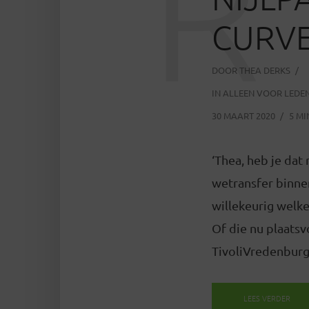
R
CURVE
DOOR
THEA DERKS
IN
ALLEEN VOOR LEDE
30 MAART 2020
5 MI
‘Thea, heb je dat
wetransfer binne
willekeurig welke
Of die nu plaats
TivoliVredenburg 
LEES VERDER