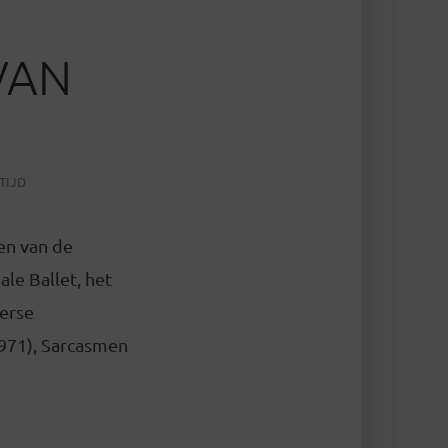
VAN
TIJD
en van de
ale Ballet, het
erse
1971), Sarcasmen