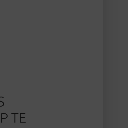
S
P TE