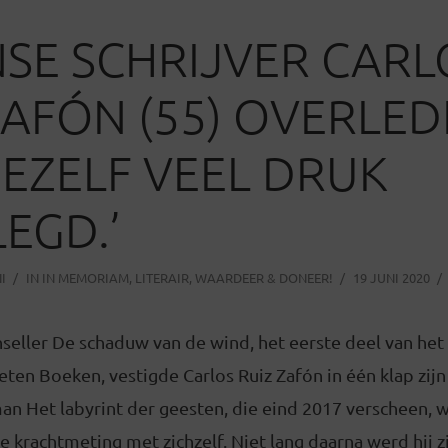
SE SCHRIJVER CARL
ZAFÓN (55) OVERLEDE
EZELF VEEL DRUK
EGD.’
I
IN
IN MEMORIAM
,
LITERAIR
,
WAARDEER & DONEER!
19 JUNI 2020
eller De schaduw van de wind, het eerste deel van het 
ten Boeken, vestigde Carlos Ruiz Zafón in één klap zijn
oman Het labyrint der geesten, die eind 2017 verscheen, w
e krachtmeting met zichzelf. Niet lang daarna werd hij z