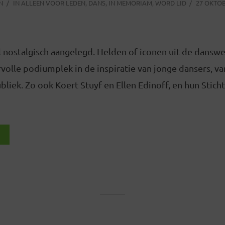
N
IN
ALLEEN VOOR LEDEN
,
DANS
,
IN MEMORIAM
,
WORD LID
27 OKTOB
l nostalgisch aangelegd. Helden of iconen uit de danswe
volle podiumplek in de inspiratie van jonge dansers, v
bliek. Zo ook Koert Stuyf en Ellen Edinoff, en hun Stich