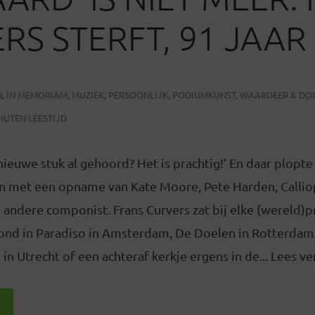
RS STERFT, 91 JAA
N
,
IN MEMORIAM
,
MUZIEK
,
PERSOONLIJK
,
PODIUMKUNST
,
WAARDEER & DO
NUTEN LEESTIJD
 nieuwe stuk al gehoord? Het is prachtig!’ En daar plopt
n met een opname van Kate Moore, Pete Harden, Callio
 andere componist. Frans Curvers zat bij elke (wereld)
vond in Paradiso in Amsterdam, De Doelen in Rotterdam
in Utrecht of een achteraf kerkje ergens in de... Lees v