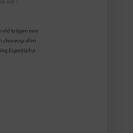
ER 2020
reld krijgen een
an choreografen
ting Eigentijdse