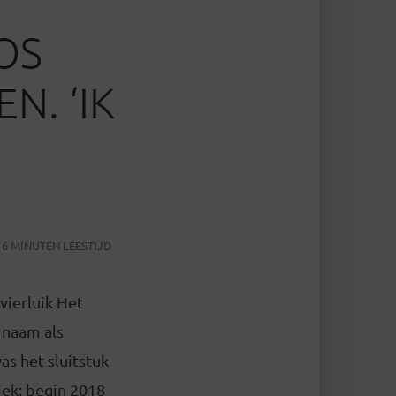
OS
N. ‘IK
6 MINUTEN LEESTIJD
vierluik Het
 naam als
as het sluitstuk
iek; begin 2018