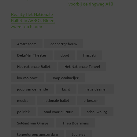
voorbij de ringweg A10
Reality Het Nationale
Ballet in AVRO’s Bloed,
zweet en blaren
Amsterdam
concertgebouw
DeLaMar Theater
dood
frascati
Het nationale Ballet
Het Nationale Toneel
ivo van hove
Joop daalmeijer
joop van den ende
Licht
melle daamen
musical
nationale ballet
orkesten
politiek
raad voor cultuur
schouwburg
Soldaat van Oranje
Theu Boermans
toneelgroep amsterdam
tournee