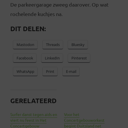
De parkeergarage zweeg daarover. Op wat
rochelende kuchjes na.
DIT DELEN:
Mastodon
Threads
Bluesky
Facebook
LinkedIn
Pinterest
WhatsApp
Print
E-mail
GERELATEERD
Surfer danst tegen aids en
Voor het
viert nu feest in Het
Concertgebouworkest
Concertgebouw
begint Duitsland net