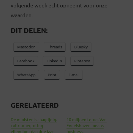
volgende week echt opneemt voor onze
waarden.
DIT DELEN:
Mastodon
Threads
Bluesky
Facebook
LinkedIn
Pinterest
WhatsApp
Print
E-mail
GERELATEERD
De minister is chagrijnig:
10 miljoen terug. Van
cultuurbegroting
Engelshoven means
ellendiger dan drie jaar
business.