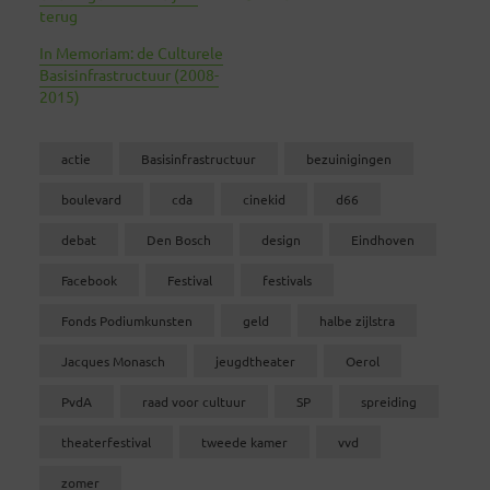
terug
In Memoriam: de Culturele
Basisinfrastructuur (2008-
2015)
actie
Basisinfrastructuur
bezuinigingen
boulevard
cda
cinekid
d66
debat
Den Bosch
design
Eindhoven
Facebook
Festival
festivals
Fonds Podiumkunsten
geld
halbe zijlstra
Jacques Monasch
jeugdtheater
Oerol
PvdA
raad voor cultuur
SP
spreiding
theaterfestival
tweede kamer
vvd
zomer