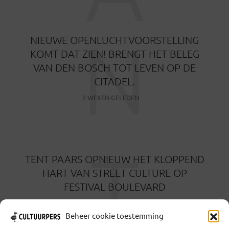
N
NIEUWE OPENLUCHTVOORSTELLING
KOMT DAT ZIEN! BRENGT HET BELEG
VAN DEN BOSCH TOT LEVEN OP DE
CITADEL.
2 WEKEN GELEDEN
T
TENT PAARS OPNIEUW HET KLOPPEND
HART VAN STREET CULTURE OP
FESTIVAL BOULEVARD
2 WEKEN GELEDEN
Beheer cookie toestemming