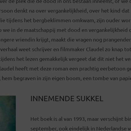
er de plek die de dood in ons bestaan inneemt, of we d
soon denkt na over vergankelijkheid, over het kind dat 
 die tijdens het bergbeklimmen omkwam, zijn ouder wo
 we in de maatschappij met dood en vergankelijkheid 
jongere vriendin krijgt, maakt die vragen nog prangender
verhaal weet schrijver en filmmaker Claudel zo knap tot 
tijdens het lezen gemakkelijk vergeet dat dit niet het ve
. Claudel heeft met deze roman een prachtig eerbetoon ge
 hem begraven in zijn eigen boom, een tombe van papier
INNEMENDE SUKKEL
Het boek is al van 1993, maar verschijnt b
september, ook eindelijk in Nederlandse ve