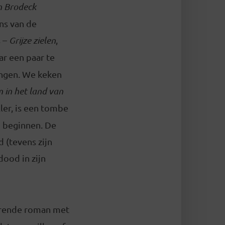
n Brodeck
ns van de
s –
Grijze zielen
,
ar een paar te
ingen. We keken
 in het land van
ler, is een tombe
d beginnen. De
d (tevens zijn
ood in zijn
erende roman met