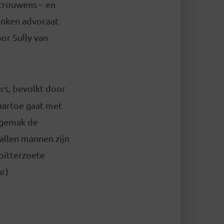
 trouwens – en
onken advocaat
oor Sully van
rs, bevolkt door
naartoe gaat met
t gemak de
tallen mannen zijn
 bitterzoete
ur)