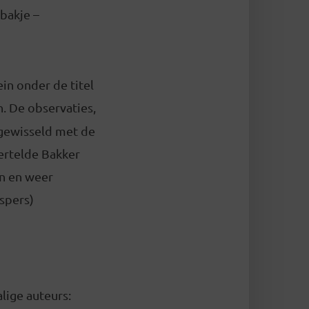
sbakje –
in onder de titel
. De observaties,
fgewisseld met de
vertelde Bakker
en en weer
spers)
alige auteurs: