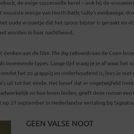
ebuck, de enige succesvolle kerel – ook bij de vrouwen
 mooiste meisje van North Bath; Sully’s eenbenige, dr
, het oude vrouwtje dat het spoor bijster is geraakt en d
oet worden in haar nachthemd.
t denken aan de film
The Big Lebowski
van de Coen-broe
als innemende types. Lange tijd vraag je je af waar het 
r omdat het zo grappig en onderhoudend is, lees je me
s uit tot het einde. Het besef dat er ongetwijfeld tien
daadwerkelijk zo hun leven leiden, geeft deze roman een
t op 27 september in Nederlandse vertaling bij Signatu
GEEN VALSE NOOT