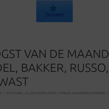
Doneer
GST VAN DE MAAND
EL, BAKKER, RUSSO
KWAST
I
IN
ACTUEEL
,
ALLEEN VOOR LEDEN
,
LITERAIR
,
WAARDEER & DONEER!