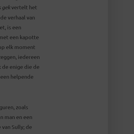
 gek
vertelt het
nde verhaal van
et, is een
 met een kapotte
 op elk moment
zeggen, iedereen
k de enige die de
– een helpende
guren, zoals
den man en een
 van Sully; de