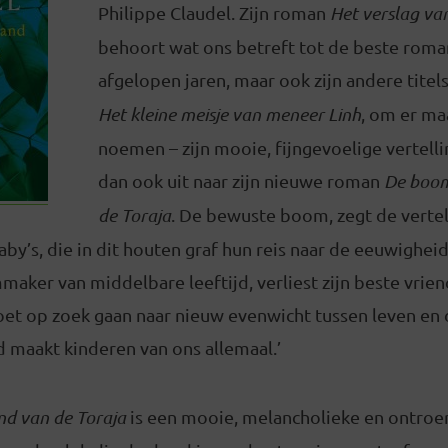
Philippe Claudel. Zijn roman
Het verslag va
behoort wat ons betreft tot de beste roma
afgelopen jaren, maar ook zijn andere titel
Het kleine meisje van meneer Linh
, om er ma
noemen – zijn mooie, fijngevoelige vertell
dan ook uit naar zijn nieuwe roman
De boom
de Toraja
. De bewuste boom, zegt de vertel
by’s, die in dit houten graf hun reis naar de eeuwighei
mmaker van middelbare leeftijd, verliest zijn beste vrien
et op zoek gaan naar nieuw evenwicht tussen leven en d
 maakt kinderen van ons allemaal.’
nd van de Toraja
is een mooie, melancholieke en ontro