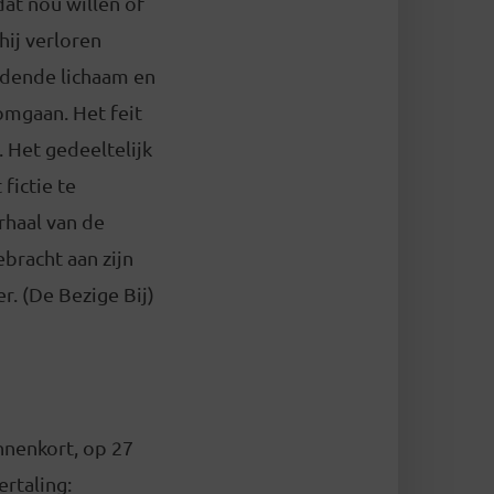
at nou willen of
hij verloren
rdende lichaam en
omgaan. Het feit
. Het gedeeltelijk
fictie te
rhaal van de
bracht aan zijn
. (De Bezige Bij)
innenkort, op 27
rtaling: