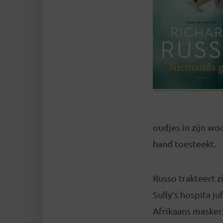
oudjes in zijn wo
hand toesteekt.
Russo trakteert z
Sully’s hospita j
Afrikaans masker;