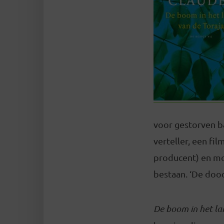
voor gestorven ba
verteller, een fil
producent) en mo
bestaan. ‘De dood
De boom in het la