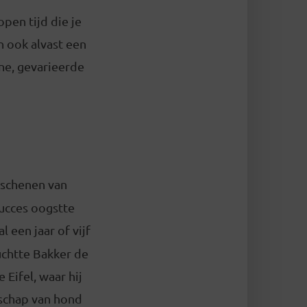
pen tijd die je
n ook alvast een
jne, gevarieerde
rschenen van
ucces oogstte
al een jaar of vijf
luchtte Bakker de
 Eifel, waar hij
elschap van hond