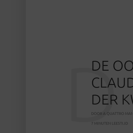
D
DE OO
CLAUD
DER 
DOOR
A QUATTRO MAN
7 MINUTEN LEESTIJD