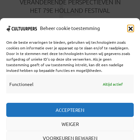
É
VERANDERENDE PERSPECTIEVEN IN
HET 79E HOLLAND FESTIVAL
5 MAANDEN GELEDEN
Beheer cookie toestemming
Om de beste ervaringen te bieden, gebruiken wij technologieën zoals
cookies om informatie over je apparaat op te slaan en/of te raadplegen.
Door in te stemmen met deze technologieën kunnen wij gegevens zoals
surfgedrag of unieke ID's op deze site verwerken. Als je geen
toestemming geeft of uw toestemming intrekt, kan dit een nadelige
Coöperatief Cultureel Persbureau U.A. | Salzburg 29 |
invloed hebben op bepaalde functies en mogelijkheden.
3524KS Utrecht | KvK: 55573592 |Btw:
NL851769731B01 | Bank: NL92 TRIO 0254 7521 01
Functioneel
Altijd actief
Samenwerken
ACCEPTEREN
Statuten
WEIGER
Redactiestatuut
Over Ons
VOORKEUREN BEWAREN