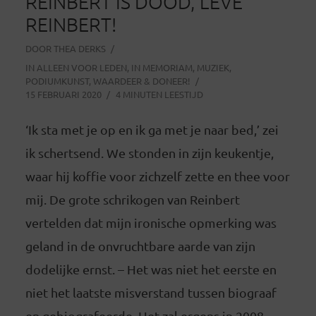
REINBERT IS DOOD, LEVE
REINBERT!
DOOR
THEA DERKS
IN
ALLEEN VOOR LEDEN
,
IN MEMORIAM
,
MUZIEK
,
PODIUMKUNST
,
WAARDEER & DONEER!
15 FEBRUARI 2020
4 MINUTEN LEESTIJD
‘Ik sta met je op en ik ga met je naar bed,’ zei
ik schertsend. We stonden in zijn keukentje,
waar hij koffie voor zichzelf zette en thee voor
mij. De grote schrikogen van Reinbert
vertelden dat mijn ironische opmerking was
geland in de onvruchtbare aarde van zijn
dodelijke ernst. – Het was niet het eerste en
niet het laatste misverstand tussen biograaf
en gebiografeerde. Het zal ergens in 2008...