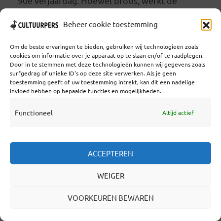
90e verjaardag. Hoewel broos, werkt de
Hongaarse grootmeester van
Beheer cookie toestemming
zieldoorklievende noten nog altijd aan zijn
Om de beste ervaringen te bieden, gebruiken wij technologieën zoals
eerste en enige opera, Fin du Partie
cookies om informatie over je apparaat op te slaan en/of te raadplegen.
(Endgame), naar het gelijknamige toneelstuk
Door in te stemmen met deze technologieën kunnen wij gegevens zoals
surfgedrag of unieke ID's op deze site verwerken. Als je geen
van Samuel Beckett. De proloog ging alvast in
toestemming geeft of uw toestemming intrekt, kan dit een nadelige
invloed hebben op bepaalde functies en mogelijkheden.
première tijdens een groots
Functioneel
Altijd actief
verjaardagsfestival aan de Liszt Academie in
Boedapest waar hij ooit zelf studeerde... Lees
verder
ACCEPTEREN
WEIGER
LEES VERDER
VOORKEUREN BEWAREN