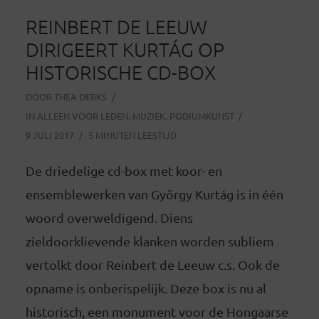
REINBERT DE LEEUW
DIRIGEERT KURTÁG OP
HISTORISCHE CD-BOX
DOOR
THEA DERKS
IN
ALLEEN VOOR LEDEN
,
MUZIEK
,
PODIUMKUNST
9 JULI 2017
5 MINUTEN LEESTIJD
De driedelige cd-box met koor- en
ensemblewerken van György Kurtág is in één
woord overweldigend. Diens
zieldoorklievende klanken worden subliem
vertolkt door Reinbert de Leeuw c.s. Ook de
opname is onberispelijk. Deze box is nu al
historisch, een monument voor de Hongaarse