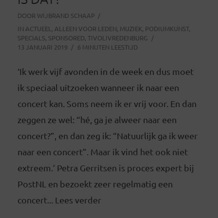
DOOR
WIJBRAND SCHAAP
IN
ACTUEEL
,
ALLEEN VOOR LEDEN
,
MUZIEK
,
PODIUMKUNST
,
SPECIALS
,
SPONSORED
,
TIVOLIVREDENBURG
13 JANUARI 2019
6 MINUTEN LEESTIJD
‘Ik werk vijf avonden in de week en dus moet
ik speciaal uitzoeken wanneer ik naar een
concert kan. Soms neem ik er vrij voor. En dan
zeggen ze wel: “hé, ga je alweer naar een
concert?”, en dan zeg ik: “Natuurlijk ga ik weer
naar een concert”. Maar ik vind het ook niet
extreem.’ Petra Gerritsen is proces expert bij
PostNL en bezoekt zeer regelmatig een
concert... Lees verder