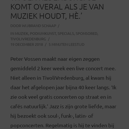
KOMT OVERAL ALS JE VAN
MUZIEK HOUDT, HÈ.’
DOOR
WIJBRAND SCHAAP
IN
MUZIEK
,
PODIUMKUNST
,
SPECIALS
,
SPONSORED
,
TIVOLIVREDENBURG
19 DECEMBER 2018
5 MINUTEN LEESTIJD
Peter Vossen maakt naar eigen zeggen
gemiddeld 2 keer week een live concert mee.
Niet alleen in TivoliVredenburg, al kwam hij
daar het afgelopen jaar bijna 40 keer langs. ‘Ik
zie ook veel gratis concerten op straat en in
cafés natuurlijk.’ Jazz is zijn grote liefde, maar
hij bezoekt ook soul-, funk-, latin- of
popconcerten. Regelmatig is hij te vinden bij