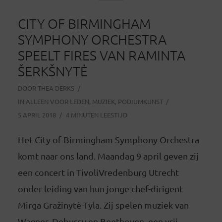
CITY OF BIRMINGHAM
SYMPHONY ORCHESTRA
SPEELT FIRES VAN RAMINTA
ŠERKŠNYTĖ
DOOR
THEA DERKS
IN
ALLEEN VOOR LEDEN
,
MUZIEK
,
PODIUMKUNST
5 APRIL 2018
4 MINUTEN LEESTIJD
Het City of Birmingham Symphony Orchestra
komt naar ons land. Maandag 9 april geven zij
een concert in TivoliVredenburg Utrecht
onder leiding van hun jonge chef-dirigent
Mirga Gražinytė-Tyla. Zij spelen muziek van
Wagner, Debussy en Beethoven, een vrij