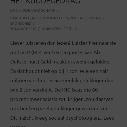
HET KUDDEGEDRAG.
DOOR
WIJBRAND SCHAAP
IN
ACTUEEL
,
ALLEEN VOOR LEDEN
,
PODCAST
,
SPECIALS
,
SPONSORED
30 MAART 2018
3 MINUTEN LEESTIJD
Liever luisteren dan lezen? Luister hier naar de
podcast! (Met veel extra quotes van Ab
Dijksterhuis) Geld maakt gruwelijk gelukkig.
En dat houdt niet op bij 1 ton. Wie een half
miljoen verdient is aanzienlijk gelukkiger dan
wie 2 ton verdient. De ING-baas die 60
procent meer salaris zou krijgen, zou daarvan
ook heel erg veel gelukkiger geworden zijn.
Dit inzicht kreeg sociaal psycholoog en... Lees
verder