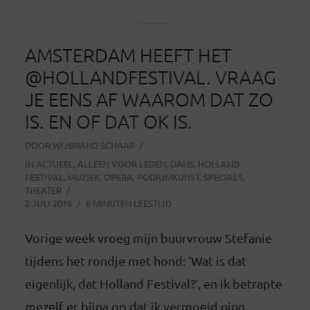
AMSTERDAM HEEFT HET
@HOLLANDFESTIVAL. VRAAG
JE EENS AF WAAROM DAT ZO
IS. EN OF DAT OK IS.
DOOR
WIJBRAND SCHAAP
IN
ACTUEEL
,
ALLEEN VOOR LEDEN
,
DANS
,
HOLLAND
FESTIVAL
,
MUZIEK
,
OPERA
,
PODIUMKUNST
,
SPECIALS
,
THEATER
2 JULI 2018
6 MINUTEN LEESTIJD
Vorige week vroeg mijn buurvrouw Stefanie
tijdens het rondje met hond: ‘Wat is dat
eigenlijk, dat Holland Festival?’, en ik betrapte
mezelf er bijna op dat ik vermoeid ging