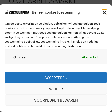
ONZE ARBEIDSMARKT.
DOOR
WIJBRAND SCHAAP
IN
ACTUEEL
,
SPONSORED
Beheer cookie toestemming
15 JANUARI 2018
4 MINUTEN LEESTIJD
Om de beste ervaringen te bieden, gebruiken wij technologieën zoals
Aanstaande donderdag gaat het in het
cookies om informatie over je apparaat op te slaan en/of te raadplegen.
Door in te stemmen met deze technologieën kunnen wij gegevens zoals
Utrechtse muziekpaleis TivoliVredenburg
surfgedrag of unieke ID's op deze site verwerken. Als je geen
toestemming geeft of uw toestemming intrekt, kan dit een nadelige
eens een keer niet over muziek, maar over
invloed hebben op bepaalde functies en mogelijkheden.
werk. Tijdens de bijeenkomst The Future of
Functioneel
Altijd actief
Work zal de internationaal vermaarde
professor Paul Boselie een flinke knuppel in
ACCEPTEREN
het hoenderhok gooien. Volgens de auteur
van het internationale handboek ‘Strategic
WEIGER
Human Resource Management’ missen
VOORKEUREN BEWAREN
werknemers en werkgevers... Lees verder