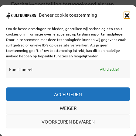
Festival-voorstelling teruggekeerd als van
Brechts First Play, op donderdag 18 juni 2026.
Beheer cookie toestemming
De tegenzin zat hem erin dat het stuk Baal,
Om de beste ervaringen te bieden, gebruiken wij technologieën zoals
een jeugdwerk van Bertolt Brecht, de grote
cookies om informatie over je apparaat op te slaan en/of te raadplegen.
Door in te stemmen met deze technologieën kunnen wij gegevens zoals
toneelvernieuwer van de 20ste eeuw, een
surfgedrag of unieke ID's op deze site verwerken. Als je geen
toestemming geeft of uw toestemming intrekt, kan dit een nadelige
niet... Lees verder
invloed hebben op bepaalde functies en mogelijkheden.
Functioneel
Altijd actief
LEES VERDER
ACCEPTEREN
WEIGER
2 maanden geleden
VOORKEUREN BEWAREN
LEEUWARDER
PODIUMDICHTER EN