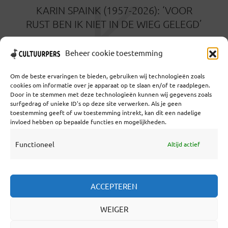
K
KARIN SPAINK (1957-2026): ‘VOOR
RUST BEN IK NIET IN DE WIEG GELEGD’
3 MAANDEN GELEDEN
Beheer cookie toestemming
Om de beste ervaringen te bieden, gebruiken wij technologieën zoals
cookies om informatie over je apparaat op te slaan en/of te raadplegen.
Door in te stemmen met deze technologieën kunnen wij gegevens zoals
surfgedrag of unieke ID's op deze site verwerken. Als je geen
toestemming geeft of uw toestemming intrekt, kan dit een nadelige
Coöperatief Cultureel Persbureau U.A. | Salzburg 29 |
invloed hebben op bepaalde functies en mogelijkheden.
3524KS Utrecht | KvK: 55573592 |Btw:
NL851769731B01 | Bank: NL92 TRIO 0254 7521 01
Functioneel
Altijd actief
Samenwerken
ACCEPTEREN
Statuten
WEIGER
Redactiestatuut
Over Ons