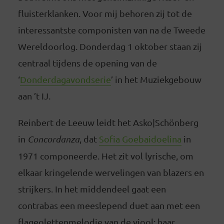
fluisterklanken. Voor mij behoren zij tot de
interessantste componisten van na de Tweede
Wereldoorlog. Donderdag 1 oktober staan zij
centraal tijdens de opening van de
‘
Donderdagavondserie
’ in het Muziekgebouw
aan ’t IJ.
Reinbert de Leeuw leidt het Asko|Schönberg
in
Concordanza
, dat
Sofia Goebaidoelina
in
1971 componeerde. Het zit vol lyrische, om
elkaar kringelende wervelingen van blazers en
strijkers. In het middendeel gaat een
contrabas een meeslepend duet aan met een
flageolettenmelodie van de viool; haar