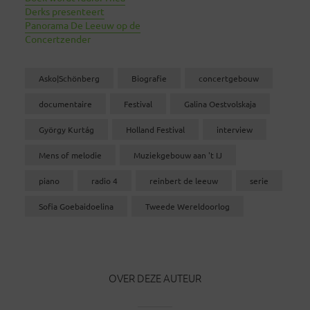
Derks presenteert
Panorama De Leeuw op de
Concertzender
Asko|Schönberg
Biografie
concertgebouw
documentaire
Festival
Galina Oestvolskaja
György Kurtág
Holland Festival
interview
Mens of melodie
Muziekgebouw aan 't IJ
piano
radio 4
reinbert de leeuw
serie
Sofia Goebaidoelina
Tweede Wereldoorlog
OVER DEZE AUTEUR