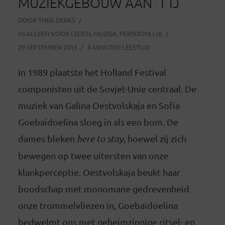
MUZIEKGEBOUW AAN ‘T IJ
DOOR
THEA DERKS
IN
ALLEEN VOOR LEDEN
,
MUZIEK
,
PERSOONLIJK
29 SEPTEMBER 2015
4 MINUTEN LEESTIJD
In 1989 plaatste het Holland Festival
componisten uit de Sovjet-Unie centraal. De
muziek van Galina Oestvolskaja en Sofia
Goebaidoelina sloeg in als een bom. De
dames bleken
here to stay
, hoewel zij zich
bewegen op twee uitersten van onze
klankperceptie. Oestvolskaja beukt haar
boodschap met monomane gedrevenheid
onze trommelvliezen in, Goebaidoelina
bedwelmt ons met geheimzinnige ritsel- en