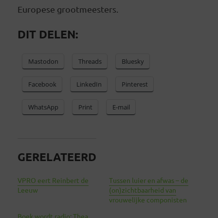
Europese grootmeesters.
DIT DELEN:
Mastodon
Threads
Bluesky
Facebook
LinkedIn
Pinterest
WhatsApp
Print
E-mail
GERELATEERD
VPRO eert Reinbert de
Tussen luier en afwas – de
Leeuw
(on)zichtbaarheid van
vrouwelijke componisten
Boek wordt radio: Thea