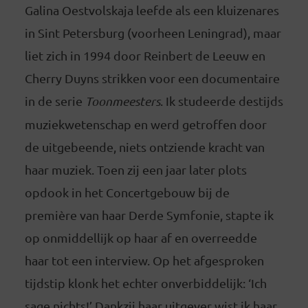
Galina Oestvolskaja leefde als een kluizenares
in Sint Petersburg (voorheen Leningrad), maar
liet zich in 1994 door Reinbert de Leeuw en
Cherry Duyns strikken voor een documentaire
in de serie
Toonmeesters
. Ik studeerde destijds
muziekwetenschap en werd getroffen door
de uitgebeende, niets ontziende kracht van
haar muziek. Toen zij een jaar later plots
opdook in het Concertgebouw bij de
première van haar Derde Symfonie, stapte ik
op onmiddellijk op haar af en overreedde
haar tot een interview. Op het afgesproken
tijdstip klonk het echter onverbiddelijk: ‘Ich
sage nichts!’ Dankzij haar uitgever wist ik haar