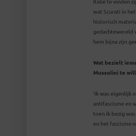
Italië te vinden 
wat Scurati in he
historisch materi
gedachtewereld v
hem bijna zijn gee
Wat bezielt iema
Mussolini te wil
‘Ik was eigenlijk
antifascisme en w
toen ik bezig was
en het fascisme 