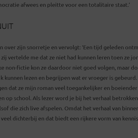
ocratie afwees en pleitte voor een totalitaire staat.’
NUIT
en over zijn snorretje en vervolgt: ‘Een tijd geleden ont
zij vertelde me dat ze niet had kunnen leren toen ze jo
e non-fictie kon ze daardoor niet goed volgen, maar do
ijk kunnen lezen en begrijpen wat er vroeger is gebeurd
gen dat ze mijn roman veel toegankelijker en boeiender
n op school. Als lezer word je bij het verhaal betrokken
sof die zich live afspelen. Omdat het verhaal van binne
 veel dichterbij en dat biedt een rijkere vorm van kenni