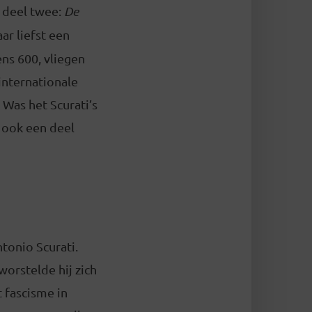
 deel twee:
De
r liefst een
ens 600, vliegen
internationale
 Was het Scurati’s
r ook een deel
tonio Scurati.
orstelde hij zich
 fascisme in