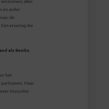
 verzonnen; alles
en en ander
eeuw: de
Een ervaring die
and als Benito
oor het
e partizanen. Maar
 over Mussolini