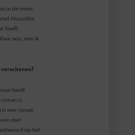
pen ín de mens.
 met Mussolini
at heeft
laar was, was ik
n verschenen?
roman biedt
 roman is
n is een roman
 een zeer
 antwoord op het