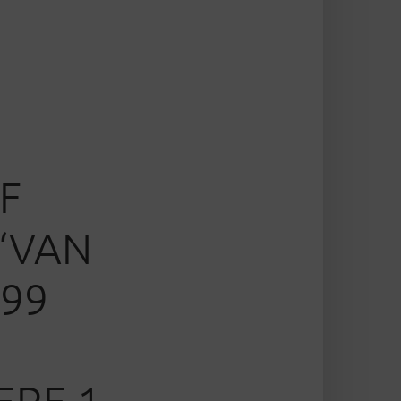
F
‘VAN
 99
ERE 1