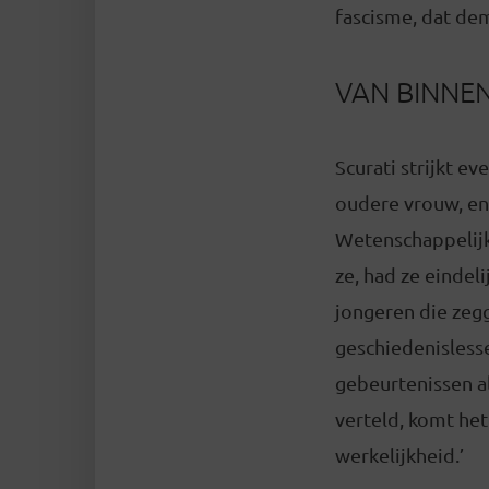
fascisme, dat dem
VAN BINNE
Scurati strijkt ev
oudere vrouw, en 
Wetenschappelijk
ze, had ze eindel
jongeren die zeg
geschiedenislesse
gebeurtenissen al
verteld, komt het
werkelijkheid.’