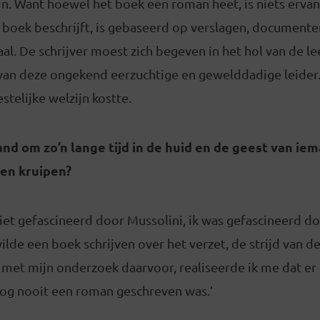
zijn. Want hoewel het boek een roman heet, is niets ervan
t boek beschrijft, is gebaseerd op verslagen, document
aal. De schrijver moest zich begeven in het hol van de l
an deze ongekend eerzuchtige en gewelddadige leider. 
stelijke welzijn kostte.
nd om zo’n lange tijd in de huid en de geest van iem
len kruipen?
 niet gefascineerd door Mussolini, ik was gefascineerd d
ilde een boek schrijven over het verzet, de strijd van d
 met mijn onderzoek daarvoor, realiseerde ik me dat er
nog nooit een roman geschreven was.’