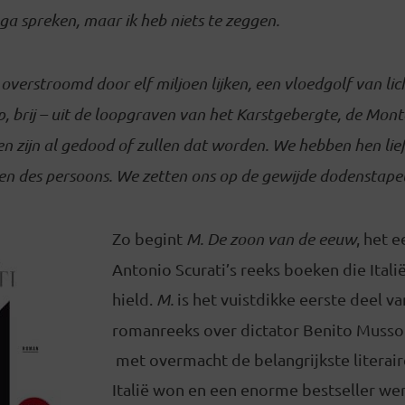
ga spreken, maar ik heb niets te zeggen.
, overstroomd door elf miljoen lijken, een vloedgolf van l
, brij – uit de loopgraven van het Karstgebergte, de Mont
n zijn al gedood of zullen dat worden. We hebben hen lief
ien des persoons. We zetten ons op de gewijde dodenstapel
Zo begint
M. De zoon van de eeuw
, het 
Antonio Scurati’s reeks boeken die Italië
hield.
M.
is het vuistdikke eerste deel v
romanreeks over dictator Benito Mussol
met overmacht de belangrijkste literaire
Italië won en een enorme bestseller we