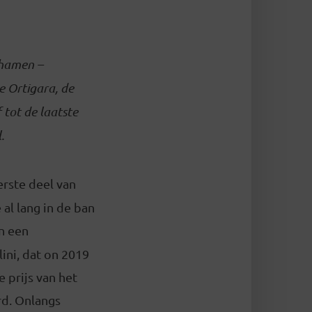
ichamen –
e Ortigara, de
 tot de laatste
.
eerste deel van
 al lang in de ban
an een
ini, dat on 2019
 prijs van het
rd. Onlangs