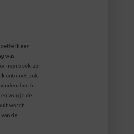
moette ik een
ng was.
or mijn boek, zei
. Ik ontmoet ook
 vinden dan de
 en volg je de
nuit wordt
s van de