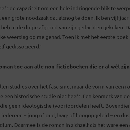
 heeft de capaciteit om een hele indringende blik te wer
een grote noodzaak dat alsnog te doen. Ik ben vijf jaar
 heb in de diepe afgrond van zijn gedachten gekeken. D
nke weerslag op me gehad. Toen ik met het eerste boek k
lf gedissocieerd.’
man toe aan alle non-fictieboeken die er al wél zij
allen studies over het fascisme, maar de vorm van een 
 een historische studie niet heeft. Een kenmerk van de
 die geen ideologische (voor)oordelen heeft. Bovendie
 iedereen – jong of oud, laag- of hoogopgeleid – en dus
ium. Daarmee is de roman in zichzelf als het ware een