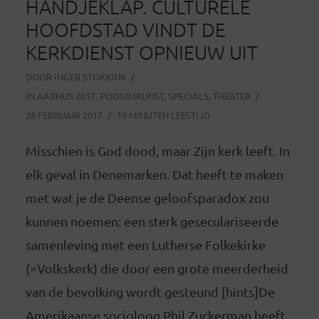
HANDJEKLAP. CULTURELE
HOOFDSTAD VINDT DE
KERKDIENST OPNIEUW UIT
DOOR
INGER STOKKINK
IN
AARHUS 2017
,
PODIUMKUNST
,
SPECIALS
,
THEATER
28 FEBRUARI 2017
10 MINUTEN LEESTIJD
Misschien is God dood, maar Zijn kerk leeft. In
elk geval in Denemarken. Dat heeft te maken
met wat je de Deense geloofsparadox zou
kunnen noemen: een sterk geseculariseerde
samenleving met een Lutherse Folkekirke
(=Volkskerk) die door een grote meerderheid
van de bevolking wordt gesteund [hints]De
Amerikaanse socioloog Phil Zuckerman heeft