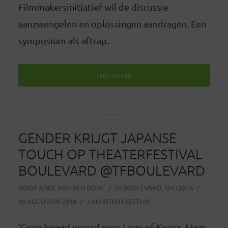
Filmmakersinitiatief wil de discussie
aanzwengelen en oplossingen aandragen. Een
symposium als aftrap.
LEES VERDER
GENDER KRIJGT JAPANSE
TOUCH OP THEATERFESTIVAL
BOULEVARD @TFBOULEVARD
DOOR
ANNE VAN DEN DOOL
IN
BOULEVARD
,
SPECIALS
10 AUGUSTUS 2018
3 MINUTEN LEESTIJD
‘Geen kwaad woord over Lego of Knexx. Maar