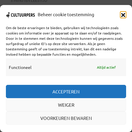
5 MINUTEN LEESTIJD
Beheer cookie toestemming
Kinderen zitten vooraan dit jaar. Dat hebben
directeur Rebecca Matthews en
Om de beste ervaringen te bieden, gebruiken wij technologieën zoals
cookies om informatie over je apparaat op te slaan en/of te raadplegen.
programmadirecteur Juliana Engberg zelf
Door in te stemmen met deze technologieën kunnen wij gegevens zoals
gezegd (kijk hier en hier). Kinderen hebben
surfgedrag of unieke ID's op deze site verwerken. Als je geen
toestemming geeft of uw toestemming intrekt, kan dit een nadelige
een creativiteit en spontaniteit waar
invloed hebben op bepaalde functies en mogelijkheden.
volwassenen nog wat van kunnen leren, en dat
Functioneel
Altijd actief
verdient een eigen plek in het jaar dat Aarhus
Europese Culturele Hoofdstad is. Of: in
ACCEPTEREN
Aarhus 2017, zoals de ‘locals’ zeggen. Kinderen
verdienen ook een... Lees verder
WEIGER
VOORKEUREN BEWAREN
LEES VERDER