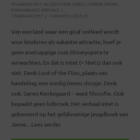
IN
AARHUS 2017
,
ALLEEN VOOR LEDEN
,
LITERAIR
,
OPERA
,
PODIUMKUNST
,
SPECIALS
7 FEBRUARI 2017
7 MINUTEN LEESTIJD
Van een land waar een giraf ontleed wordt
voor kinderen als vakantie-attractie, hoef je
geen zoetsappige roze Disneyopera te
verwachten. En dat is Intet (= Niets) dan ook
niet. Denk Lord of the Flies, plaats van
handeling: een vredig Deens dorpje. Denk
ook: Søren Kierkegaard – want filosofie. Ook
bepaald geen lolbroek. Het verhaal Intet is
gebaseerd op het gelijknamige jeugdboek van
Janne... Lees verder