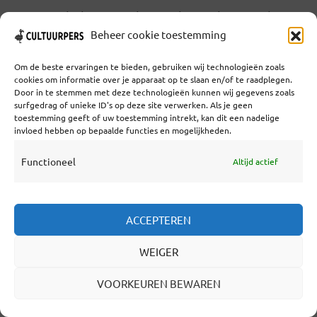
Musea beheren vaak meer kunstobjecten dan
Beheer cookie toestemming
zij kunnen tonen. Wat ze niet in de
museumzalen kunnen laten zien, bewaren ze
Om de beste ervaringen te bieden, gebruiken wij technologieën zoals
cookies om informatie over je apparaat op te slaan en/of te raadplegen.
veilig in het depot. Collecties met bonte
Door in te stemmen met deze technologieën kunnen wij gegevens zoals
surfgedrag of unieke ID's op deze site verwerken. Als je geen
verzamelingen van objecten uit verschillende
toestemming geeft of uw toestemming intrekt, kan dit een nadelige
invloed hebben op bepaalde functies en mogelijkheden.
periodes vormen een groeiend probleem
voor musea. Marketeers benadrukken de
Functioneel
Altijd actief
noodzaak van focus, een helder verhaal en
sterke branding. Objecten die niet langer
ACCEPTEREN
passen bij de nieuwe visie van... Lees verder
WEIGER
LEES VERDER
VOORKEUREN BEWAREN