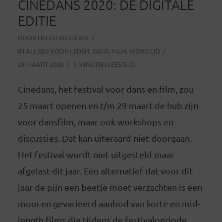
CINEDANS 2020: DE DIGITALE
EDITIE
DOOR
HELEN WESTERIK
IN
ALLEEN VOOR LEDEN
,
DANS
,
FILM
,
WORD LID
24 MAART 2020
3 MINUTEN LEESTIJD
Cinedans, het festival voor dans en film, zou
25 maart openen en t/m 29 maart de hub zijn
voor dansfilm, maar ook workshops en
discussies. Dat kan uiteraard niet doorgaan.
Het festival wordt niet uitgesteld maar
afgelast dit jaar. Een alternatief dat voor dit
jaar de pijn een beetje moet verzachten is een
mooi en gevarieerd aanbod van korte en mid-
length films die tijdens de festivalperiode...